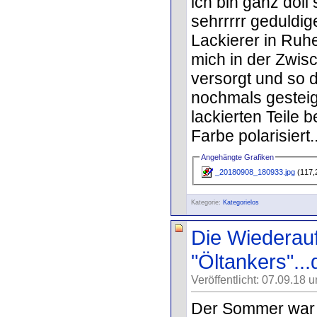
ich bin ganz doll
sehrrrrr geduldi
Lackierer in Ruhe
mich in der Zwisc
versorgt und so 
nochmals gesteige
lackierten Teile 
Farbe polarisiert..
Angehängte Grafiken
_20180908_180933.jpg
(117,
Kategorie:
Kategorielos
Die Wiederau
"Öltankers"..
Veröffentlicht: 07.09.18 
Der Sommer war l