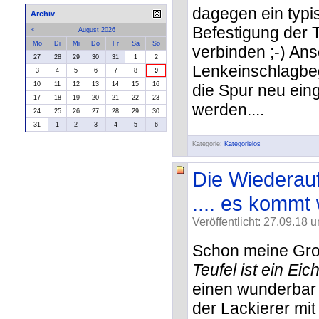
dagegen ein typis
Archiv
Befestigung der 
<
August 2026
Mo
Di
Mi
Do
Fr
Sa
So
verbinden ;-) An
27
28
29
30
31
1
2
Lenkeinschlagbe
3
4
5
6
7
8
9
10
11
12
13
14
15
16
die Spur neu ein
17
18
19
20
21
22
23
werden....
24
25
26
27
28
29
30
31
1
2
3
4
5
6
Kategorie:
Kategorielos
Die Wiederauf
.... es komm
Veröffentlicht: 27.09.18 
Schon meine Gro
Teufel ist ein Ei
einen wunderbar
der Lackierer mit 