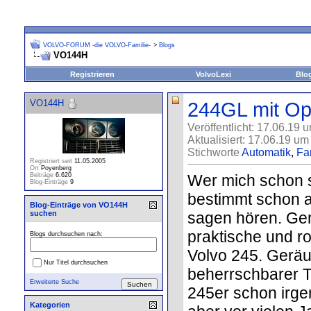
VOLVO-FORUM -die VOLVO-Familie-
>
Blogs
VO144H
Registrieren
VolvoLexi
Blo
VO144H
244GL mit Opa
Veröffentlicht: 17.06.19 
Aktualisiert: 17.06.19 um
Stichworte
Automatik
,
Fa
Registriert seit
11.05.2005
Ort
Poyenberg
Wer mich schon s
Beiträge
6.620
Blog-Einträge
9
bestimmt schon a
Blog-Einträge von VO144H
sagen hören. Gem
suchen
praktische und r
Blogs durchsuchen nach:
Volvo 245. Geräum
Nur Titel durchsuchen
beherrschbarer T
Erweiterte Suche
245er schon irgen
Kategorien