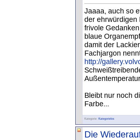
Jaaaa, auch so e
der ehrwürdigen 
frivole Gedanken e
blaue Organempf
damit der Lackie
Fachjargon nennt
http://gallery.vo
Schweißtreibend
Außentemperatur
Bleibt nur noch d
Farbe...
Kategorie:
Kategorielos
Die Wiederau