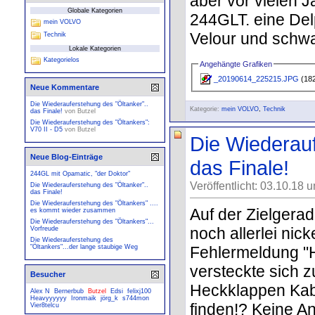
aber vor vielen J
Globale Kategorien
244GLT. eine De
mein VOLVO
Velour und schwar
Technik
Lokale Kategorien
Kategorielos
Angehängte Grafiken
_20190614_225215.JPG
(182
Neue Kommentare
Die Wiederauferstehung des "Öltanker"..
Kategorie:
mein VOLVO
,
Technik
das Finale!
von
Butzel
Die Wiederauferstehung des "Öltankers":
V70 II - D5
von
Butzel
Die Wiederauf
Neue Blog-Einträge
das Finale!
244GL mit Opamatic, "der Doktor"
Veröffentlicht: 03.10.18 
Die Wiederauferstehung des "Öltanker"..
das Finale!
Die Wiederauferstehung des "Öltankers" ....
Auf der Zielgera
es kommt wieder zusammen
Die Wiederauferstehung des "Öltankers"...
noch allerlei nick
Vorfreude
Die Wiederauferstehung des
Fehlermeldung "H
"Öltankers"...der lange staubige Weg
versteckte sich z
Besucher
Heckklappen Kab
Alex N
Bernerbub
Butzel
Edsi
felixj100
Heavyyyyyy
Ironmaik
jörg_k
s744mon
finden!? Keine A
Vier8telcu