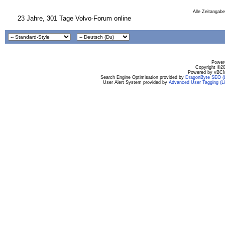
Alle Zeitangabe
23 Jahre, 301 Tage Volvo-Forum online
Powere
Copyright ©200
Powered by vBCM
Search Engine Optimisation provided by
DragonByte SEO (L
User Alert System provided by
Advanced User Tagging (Li