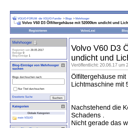
VOLVO-FORUM -die VOLVO-Familie-
>
Blogs
>
Mehrhooger
Volvo V60 D3 Ölfiltergehäuse mit 52000km undicht und Lic
Registrieren
VolvoLexi
Blo
Mehrhooger
Volvo V60 D3 Ö
Registriert seit
29.05.2017
Beiträge
0
undicht und Li
Blog-Einträge
1
Veröffentlicht: 20.06.17 um 
Blog-Einträge von Mehrhooger
suchen
Ölfiltergehäuse mi
Blogs durchsuchen nach:
Lichtmaschine mit
Nur Titel durchsuchen
Erweiterte Suche
Nachstehend die K
Kategorien
Schadens .
Globale Kategorien
mein VOLVO
Nicht gerade das w