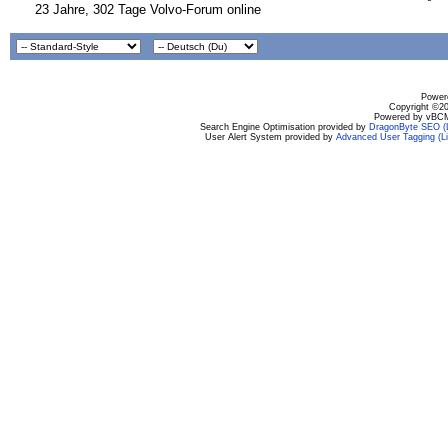
23 Jahre, 302 Tage Volvo-Forum online
Powere
Copyright ©200
Powered by vBCM
Search Engine Optimisation provided by
DragonByte SEO (L
User Alert System provided by
Advanced User Tagging (Li