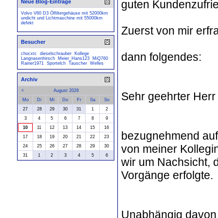
guten Kundenzufrie
Neue Blog-Einträge
Volvo V60 D3 Ölfiltergehäuse mit 52000km
undicht und Lichtmaschine mit 55000km
defekt
Zuerst von mir erf
Besucher
dann folgendes:
chocxtc
dieselschrauber
Kollege
Langnasenhirsch
Meier_Hans123
MiQ760
Rainer1971
Sportelch
Tauscher
Welles
Archiv
<
August 2026
Sehr geehrter Herr
Mo
Di
Mi
Do
Fr
Sa
So
27
28
29
30
31
1
2
3
4
5
6
7
8
9
10
11
12
13
14
15
16
bezugnehmend auf I
17
18
19
20
21
22
23
von meiner Kollegi
24
25
26
27
28
29
30
31
1
2
3
4
5
6
wir um Nachsicht, 
Vorgänge erfolgte.
Unabhängig davon bi