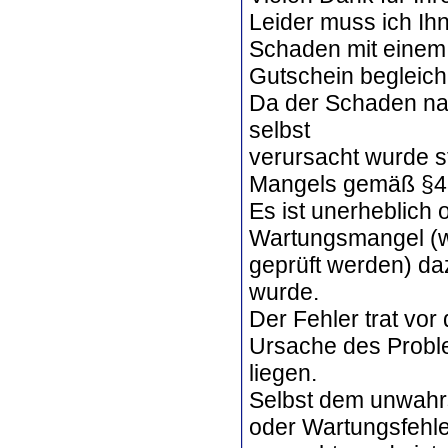
Leider muss ich Ihne
Schaden mit einem
Gutschein begleich
Da der Schaden nach
selbst
verursacht wurde st
Mangels gemäß §439
Es ist unerheblich 
Wartungsmangel (wo
geprüft werden) daz
wurde.
Der Fehler trat vor 
Ursache des Proble
liegen.
Selbst dem unwahrs
oder Wartungsfehler