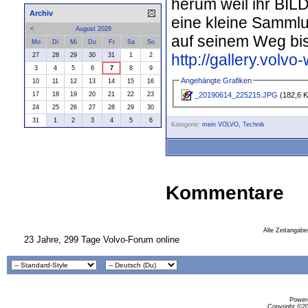
herum weil ihr BILD
Archiv
eine kleine Sammlu
<
August 2026
auf seinem Weg bis
Mo
Di
Mi
Do
Fr
Sa
So
http://gallery.vol
27
28
29
30
31
1
2
3
4
5
6
7
8
9
Angehängte Grafiken
10
11
12
13
14
15
16
_20190614_225215.JPG
(182,6 K
17
18
19
20
21
22
23
24
25
26
27
28
29
30
31
1
2
3
4
5
6
Kategorie:
mein VOLVO
,
Technik
Kommentare
Alle Zeitangabe
23 Jahre, 299 Tage Volvo-Forum online
Powere
Copyright ©200