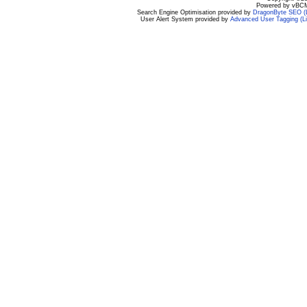
Powered by vBCM
Search Engine Optimisation provided by
DragonByte SEO (L
User Alert System provided by
Advanced User Tagging (Li