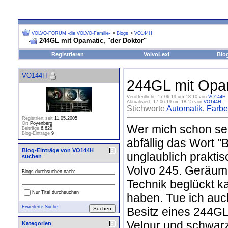
VOLVO-FORUM -die VOLVO-Familie-
>
Blogs
>
VO144H
244GL mit Opamatic, "der Doktor"
Registrieren
VolvoLexi
Blo
VO144H
244GL mit Opam
Veröffentlicht: 17.06.19 um 18:10 von
VO144H
Aktualisiert: 17.06.19 um 18:15 von
VO144H
Stichworte
Automatik
,
Farbe
Registriert seit
11.05.2005
Ort
Poyenberg
Wer mich schon sei
Beiträge
6.620
Blog-Einträge
9
abfällig das Wort 
Blog-Einträge von VO144H
unglaublich prakti
suchen
Volvo 245. Geräumi
Blogs durchsuchen nach:
Technik beglückt k
Nur Titel durchsuchen
haben. Tue ich auch
Erweiterte Suche
Besitz eines 244GL
Velour und schwarze
Kategorien