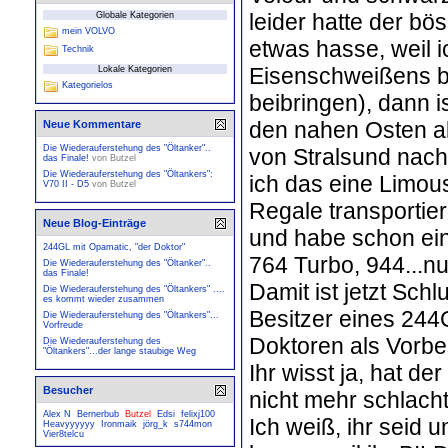
leider hatte der b
Globale Kategorien
mein VOLVO
etwas hasse, weil 
Technik
Eisenschweißens be
Lokale Kategorien
Kategorielos
beibringen), dann 
den nahen Osten ab
Neue Kommentare
Die Wiederauferstehung des "Öltanker"..
von Stralsund nach
das Finale!
von
Butzel
Die Wiederauferstehung des "Öltankers":
ich das eine Limousi
V70 II - D5
von
Butzel
Regale transportier
Neue Blog-Einträge
und habe schon ein
244GL mit Opamatic, "der Doktor"
764 Turbo, 944...nu
Die Wiederauferstehung des "Öltanker"..
das Finale!
Damit ist jetzt Schl
Die Wiederauferstehung des "Öltankers" ....
es kommt wieder zusammen
Besitzer eines 244
Die Wiederauferstehung des "Öltankers"...
Vorfreude
Doktoren als Vorbe
Die Wiederauferstehung des
"Öltankers"...der lange staubige Weg
Ihr wisst ja, hat 
Besucher
nicht mehr schlacht
Alex N
Bernerbub
Butzel
Edsi
felixj100
Ich weiß, ihr seid 
Heavyyyyyy
Ironmaik
jörg_k
s744mon
Vier8telcu