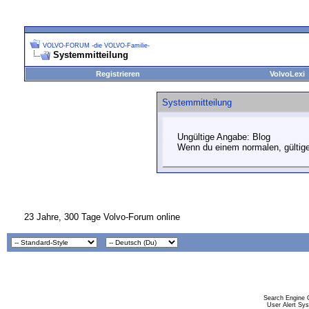
VOLVO-FORUM -die VOLVO-Familie-
Systemmitteilung
Registrieren
VolvoLexi
Systemmitteilung
Ungültige Angabe: Blog
Wenn du einem normalen, gültige
23 Jahre, 300 Tage Volvo-Forum online
Search Engine 
User Alert Sy