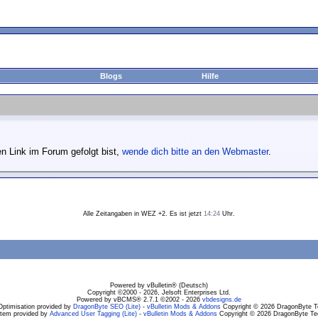
Blogs
Hilfe
n Link im Forum gefolgt bist,
wende dich bitte an den Webmaster
.
Alle Zeitangaben in WEZ +2. Es ist jetzt
14:24
Uhr.
Powered by vBulletin® (Deutsch)
Copyright ©2000 - 2026, Jelsoft Enterprises Ltd.
Powered by vBCMS® 2.7.1 ©2002 - 2026
vbdesigns.de
Optimisation provided by
DragonByte SEO (Lite)
-
vBulletin Mods & Addons
Copyright © 2026 DragonByte Te
stem provided by
Advanced User Tagging (Lite)
-
vBulletin Mods & Addons
Copyright © 2026 DragonByte Tec