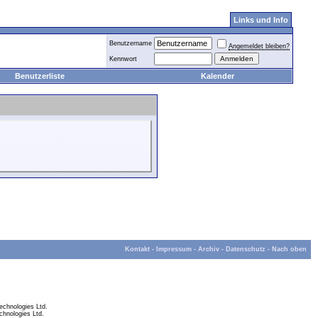
Links und Info
Benutzername
Angemeldet bleiben?
Kennwort
Benutzerliste
Kalender
Kontakt
-
Impressum
-
Archiv
-
Datenschutz
-
Nach oben
chnologies Ltd.
hnologies Ltd.