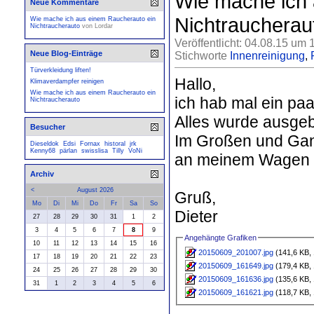
Wie mache ich 
Neue Kommentare
Nichtraucherau
Wie mache ich aus einem Raucherauto ein
Nichtraucherauto
von
Lordar
Veröffentlicht: 04.08.15 um 
Neue Blog-Einträge
Stichworte
Innenreinigung
,
Türverkleidung liften!
Hallo,
Klimaverdampfer reinigen
Wie mache ich aus einem Raucherauto ein
ich hab mal ein pa
Nichtraucherauto
Alles wurde ausgeba
Besucher
Im Großen und Ganz
Dieseldok
Edsi
Fornax
historal
jrk
Kenny68
pärlan
swisslisa
Tilly
VoNi
an meinem Wagen
Archiv
<
August 2026
Gruß,
Mo
Di
Mi
Do
Fr
Sa
So
Dieter
27
28
29
30
31
1
2
3
4
5
6
7
8
9
Angehängte Grafiken
10
11
12
13
14
15
16
20150609_201007.jpg
(141,6 KB, 
17
18
19
20
21
22
23
20150609_161649.jpg
(179,4 KB, 
24
25
26
27
28
29
30
20150609_161636.jpg
(135,6 KB, 
31
1
2
3
4
5
6
20150609_161621.jpg
(118,7 KB, 