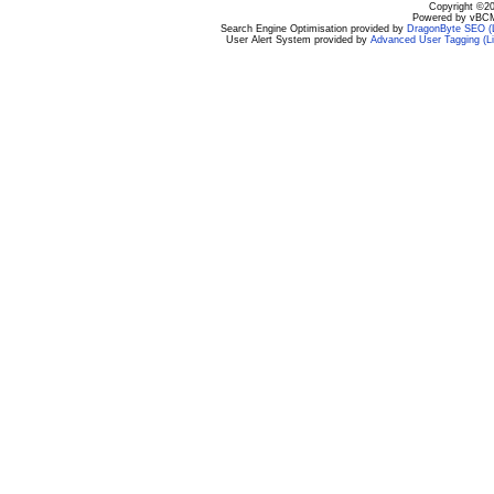
Copyright ©200
Powered by vBCM
Search Engine Optimisation provided by
DragonByte SEO (L
User Alert System provided by
Advanced User Tagging (Li