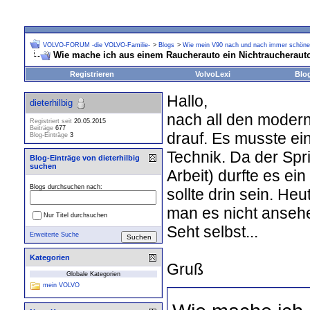
VOLVO-FORUM -die VOLVO-Familie-
>
Blogs
>
Wie mein V90 nach und nach immer schöner
Wie mache ich aus einem Raucherauto ein Nichtraucheraut
Registrieren
VolvoLexi
Blo
Hallo,
dieterhilbig
nach all den moderne
Registriert seit
20.05.2015
Beiträge
677
drauf. Es musste ei
Blog-Einträge
3
Technik. Da der Spri
Blog-Einträge von dieterhilbig
suchen
Arbeit) durfte es ei
Blogs durchsuchen nach:
sollte drin sein. H
man es nicht ansehen
Nur Titel durchsuchen
Seht selbst...
Erweiterte Suche
Kategorien
Gruß
Globale Kategorien
mein VOLVO