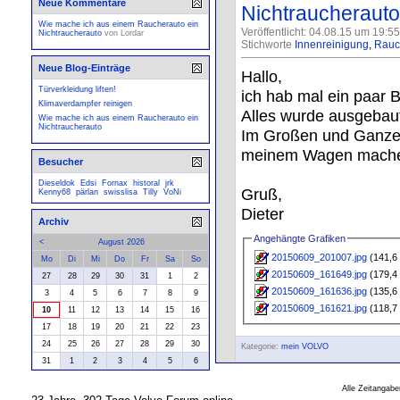
Neue Kommentare
Nichtraucherauto
Wie mache ich aus einem Raucherauto ein
Veröffentlicht: 04.08.15 um 19:5
Nichtraucherauto
von
Lordar
Stichworte
Innenreinigung
,
Rauc
Neue Blog-Einträge
Hallo,
Türverkleidung liften!
ich hab mal ein paar 
Klimaverdampfer reinigen
Alles wurde ausgebaut 
Wie mache ich aus einem Raucherauto ein
Nichtraucherauto
Im Großen und Ganzen 
meinem Wagen mach
Besucher
Dieseldok
Edsi
Fornax
historal
jrk
Gruß,
Kenny68
pärlan
swisslisa
Tilly
VoNi
Dieter
Archiv
Angehängte Grafiken
<
August 2026
20150609_201007.jpg
(141,6 
Mo
Di
Mi
Do
Fr
Sa
So
20150609_161649.jpg
(179,4 
27
28
29
30
31
1
2
20150609_161636.jpg
(135,6 
3
4
5
6
7
8
9
20150609_161621.jpg
(118,7 
10
11
12
13
14
15
16
17
18
19
20
21
22
23
24
25
26
27
28
29
30
Kategorie:
mein VOLVO
31
1
2
3
4
5
6
Alle Zeitangabe