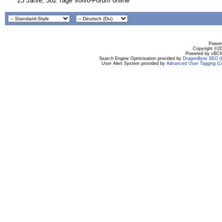
23 Jahre, 302 Tage Volvo-Forum online
Powere
Copyright ©200
Powered by vBCM
Search Engine Optimisation provided by
DragonByte SEO (L
User Alert System provided by
Advanced User Tagging (Li