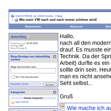
VOLVO-FORUM -die VOLVO-Familie-
>
Blogs
Wie mein V90 nach und nach immer schöner wird!
Registrieren
VolvoLexi
Blo
Hallo,
dieterhilbig
nach all den moderne
Registriert seit
20.05.2015
Beiträge
677
drauf. Es musste ei
Blog-Einträge
3
Technik. Da der Spri
Blog-Einträge von dieterhilbig
suchen
Arbeit) durfte es ei
Blogs durchsuchen nach:
sollte drin sein. H
man es nicht ansehen
Nur Titel durchsuchen
Seht selbst...
Erweiterte Suche
Kategorien
Gruß
Globale Kategorien
mein VOLVO
Wie mache ich a