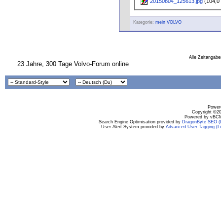
20150804_125613.jpg
(104,0 
Kategorie:
mein VOLVO
Alle Zeitangabe
23 Jahre, 300 Tage Volvo-Forum online
Powere
Copyright ©200
Powered by vBCM
Search Engine Optimisation provided by
DragonByte SEO (L
User Alert System provided by
Advanced User Tagging (Li