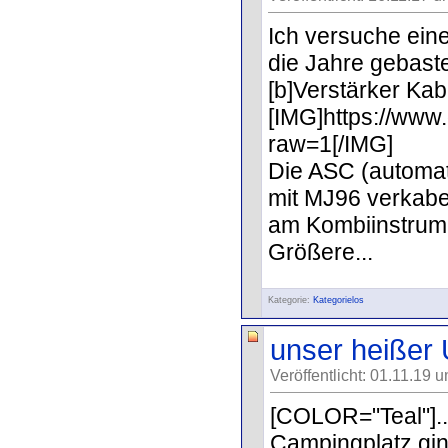
Ich versuche ein
die Jahre gebaste
[b]Verstärker Kab
[IMG]https://w
raw=1[/IMG]
Die ASC (automat
mit MJ96 verkabe
am Kombiinstrume
Größere...
Kategorie:
Kategorielos
unser heißer 
Veröffentlicht: 01.11.19 
[COLOR="Teal"]..
Campingplatz gin