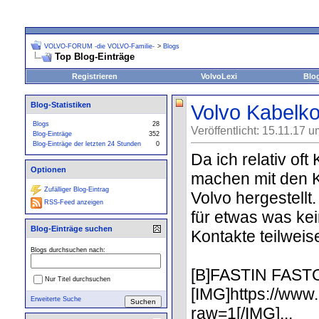
VOLVO-FORUM -die VOLVO-Familie-
>
Blogs
Top Blog-Einträge
Registrieren
VolvoLexi
Blo
Blog-Statistiken
Volvo Kabelko
Blogs
28
Veröffentlicht: 15.11.17 
Blog-Einträge
352
Blog-Einträge der letzten 24 Stunden
0
Da ich relativ of
Optionen
machen mit den Ka
Zufälliger Blog-Eintrag
Volvo hergestellt
RSS-Feed anzeigen
für etwas was kei
Blog-Einträge suchen
Kontakte teilweis
Blogs durchsuchen nach:
[B]FASTIN FAST
Nur Titel durchsuchen
[IMG]https://ww
Erweiterte Suche
raw=1[/IMG]...