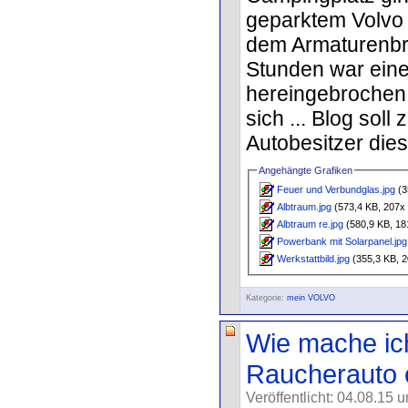
geparktem Volvo 
dem Armaturenbre
Stunden war eine
hereingebrochen -
sich ... Blog soll
Autobesitzer dies
Angehängte Grafiken
Feuer und Verbundglas.jpg
(3
Albtraum.jpg
(573,4 KB, 207x 
Albtraum re.jpg
(580,9 KB, 18
Powerbank mit Solarpanel.jpg
Werkstattbild.jpg
(355,3 KB, 2
Kategorie:
mein VOLVO
Wie mache ic
Raucherauto 
Veröffentlicht: 04.08.15 