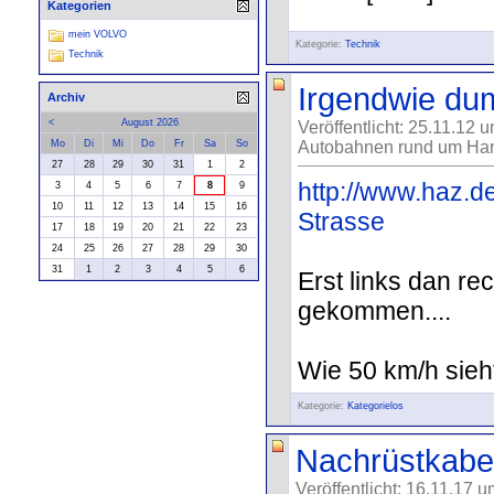
Kategorien
mein VOLVO
Kategorie:
Technik
Technik
Irgendwie dum
Archiv
<
August 2026
Veröffentlicht: 25.11.12 
Mo
Di
Mi
Do
Fr
Sa
So
Autobahnen rund um Han
27
28
29
30
31
1
2
http://www.haz.d
3
4
5
6
7
8
9
10
11
12
13
14
15
16
Strasse
17
18
19
20
21
22
23
24
25
26
27
28
29
30
31
1
2
3
4
5
6
Erst links dan r
gekommen....
Wie 50 km/h sieht
Kategorie:
Kategorielos
Nachrüstkab
Veröffentlicht: 16.11.17 