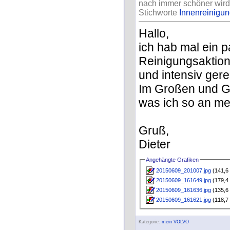
nach immer schöner wird
Stichworte
Innenreinigu
Hallo,
ich hab mal ein p
Reinigungsaktion
und intensiv gerei
Im Großen und Ga
was ich so an m
Gruß,
Dieter
Angehängte Grafiken
20150609_201007.jpg
(141,6 
20150609_161649.jpg
(179,4 
20150609_161636.jpg
(135,6 
20150609_161621.jpg
(118,7 
Kategorie:
mein VOLVO