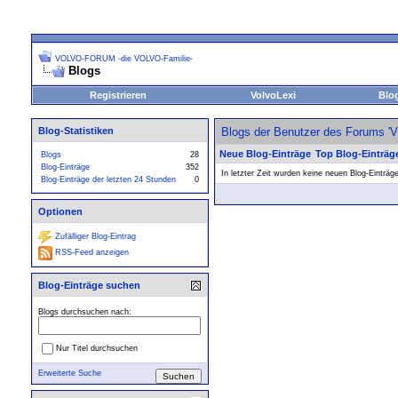
VOLVO-FORUM -die VOLVO-Familie-
Blogs
Registrieren
VolvoLexi
Blo
Blog-Statistiken
Blogs der Benutzer des Forums 
Neue Blog-Einträge
Top Blog-Einträg
Blogs
28
Blog-Einträge
352
In letzter Zeit wurden keine neuen Blog-Einträg
Blog-Einträge der letzten 24 Stunden
0
Optionen
Zufälliger Blog-Eintrag
RSS-Feed anzeigen
Blog-Einträge suchen
Blogs durchsuchen nach:
Nur Titel durchsuchen
Erweiterte Suche