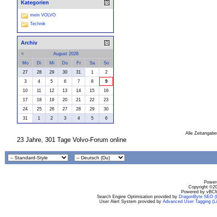
Kategorien
mein VOLVO
Technik
Archiv
<
August 2026
Mo
Di
Mi
Do
Fr
Sa
So
27
28
29
30
31
1
2
3
4
5
6
7
8
9
10
11
12
13
14
15
16
17
18
19
20
21
22
23
24
25
26
27
28
29
30
31
1
2
3
4
5
6
Alle Zeitangabe
23 Jahre, 301 Tage Volvo-Forum online
Powere
Copyright ©200
Powered by vBCM
Search Engine Optimisation provided by
DragonByte SEO (L
User Alert System provided by
Advanced User Tagging (Li