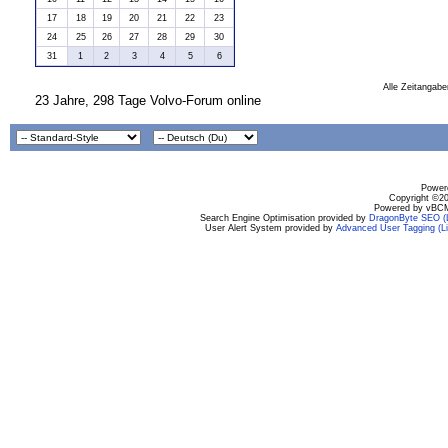
17
18
19
20
21
22
23
24
25
26
27
28
29
30
31
1
2
3
4
5
6
Alle Zeitangabe
23 Jahre, 298 Tage Volvo-Forum online
Powere
Copyright ©200
Powered by vBCM
Search Engine Optimisation provided by
DragonByte SEO (L
User Alert System provided by
Advanced User Tagging (Li