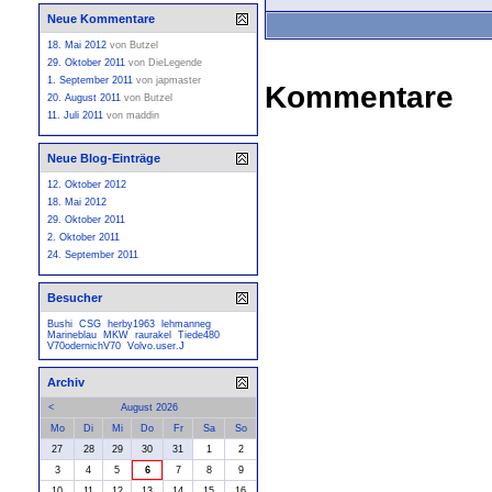
Neue Kommentare
18. Mai 2012
von
Butzel
29. Oktober 2011
von
DieLegende
1. September 2011
von
japmaster
Kommentare
20. August 2011
von
Butzel
11. Juli 2011
von
maddin
Neue Blog-Einträge
12. Oktober 2012
18. Mai 2012
29. Oktober 2011
2. Oktober 2011
24. September 2011
Besucher
Bushi
CSG
herby1963
lehmanneg
Marineblau
MKW
raurakel
Tiede480
V70odernichV70
Volvo.user.J
Archiv
<
August 2026
Mo
Di
Mi
Do
Fr
Sa
So
27
28
29
30
31
1
2
3
4
5
6
7
8
9
10
11
12
13
14
15
16