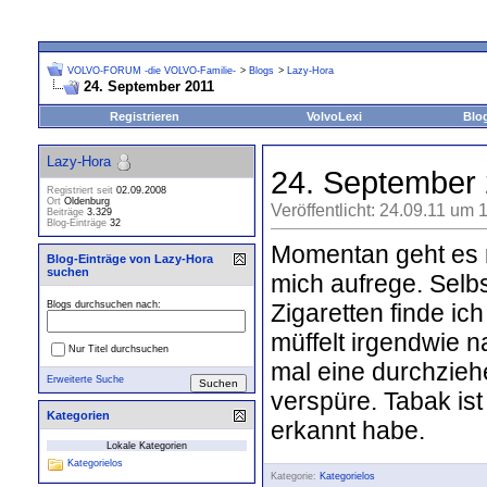
VOLVO-FORUM -die VOLVO-Familie-
>
Blogs
>
Lazy-Hora
24. September 2011
Registrieren
VolvoLexi
Blo
Lazy-Hora
24. September
Registriert seit
02.09.2008
Ort
Oldenburg
Veröffentlicht: 24.09.11 um 
Beiträge
3.329
Blog-Einträge
32
Momentan geht es m
Blog-Einträge von Lazy-Hora
suchen
mich aufrege. Selb
Zigaretten finde ic
Blogs durchsuchen nach:
müffelt irgendwie 
Nur Titel durchsuchen
mal eine durchzieh
Erweiterte Suche
verspüre. Tabak ist
Kategorien
erkannt habe.
Lokale Kategorien
Kategorielos
Kategorie:
Kategorielos