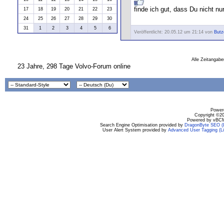
finde ich gut, dass Du nicht n
17
18
19
20
21
22
23
24
25
26
27
28
29
30
31
1
2
3
4
5
6
Veröffentlicht: 20.05.12 um 21:14 von
Butz
Alle Zeitangabe
23 Jahre, 298 Tage Volvo-Forum online
Powere
Copyright ©200
Powered by vBCM
Search Engine Optimisation provided by
DragonByte SEO (L
User Alert System provided by
Advanced User Tagging (Li