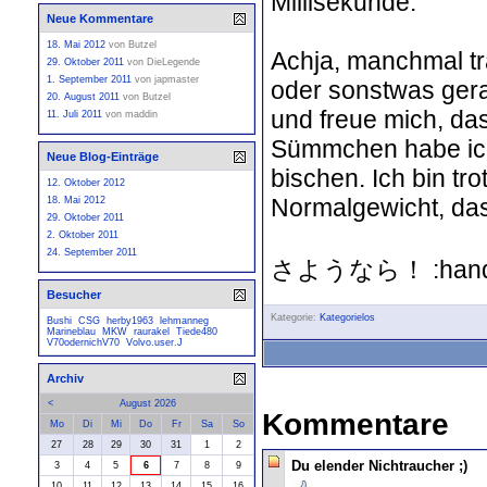
Millisekunde.
Neue Kommentare
18. Mai 2012
von
Butzel
Achja, manchmal tr
29. Oktober 2011
von
DieLegende
1. September 2011
von
japmaster
oder sonstwas ger
20. August 2011
von
Butzel
und freue mich, das
11. Juli 2011
von
maddin
Sümmchen habe ich
Neue Blog-Einträge
bischen. Ich bin tro
12. Oktober 2012
Normalgewicht, das
18. Mai 2012
29. Oktober 2011
2. Oktober 2011
24. September 2011
さようなら！ :hand
Besucher
Kategorie:
Kategorielos
Bushi
CSG
herby1963
lehmanneg
Marineblau
MKW
raurakel
Tiede480
V70odernichV70
Volvo.user.J
Archiv
<
August 2026
Kommentare
Mo
Di
Mi
Do
Fr
Sa
So
27
28
29
30
31
1
2
Du elender Nichtraucher ;)
3
4
5
6
7
8
9
10
11
12
13
14
15
16