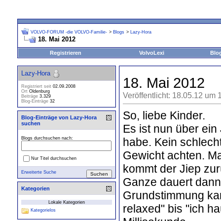
VOLVO-FORUM -die VOLVO-Familie-
>
Blogs
>
Lazy-Hora
18. Mai 2012
Registrieren
VolvoLexi
Blo
Lazy-Hora
18. Mai 2012
Registriert seit
02.09.2008
Ort
Oldenburg
Veröffentlicht: 18.05.12 um 
Beiträge
3.329
Blog-Einträge
32
So, liebe Kinder.
Blog-Einträge von Lazy-Hora
suchen
Es ist nun über ein
habe. Kein schlech
Blogs durchsuchen nach:
Gewicht achten. M
Nur Titel durchsuchen
kommt der Jiep zur
Erweiterte Suche
Ganze dauert dann 
Kategorien
Grundstimmung kann
Lokale Kategorien
relaxed" bis "ich h
Kategorielos