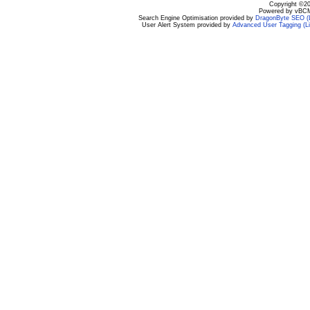
Copyright ©200
Powered by vBCM
Search Engine Optimisation provided by
DragonByte SEO (L
User Alert System provided by
Advanced User Tagging (Li