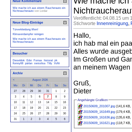
Wie mache ich 
Neue Kommentare
Nichtraucherau
Wie mache ich aus einem Raucherauto ein
Nichtraucherauto
von
Lordar
Veröffentlicht: 04.08.15 um 
Neue Blog-Einträge
Stichworte
Innenreinigung
,
Türverkleidung liften!
Hallo,
Klimaverdampfer reinigen
Wie mache ich aus einem Raucherauto ein
ich hab mal ein pa
Nichtraucherauto
Alles wurde ausgeba
Besucher
Im Großen und Ganz
Dieseldok
Edsi
Fornax
historal
jrk
Kenny68
pärlan
swisslisa
Tilly
VoNi
an meinem Wagen
Archiv
<
August 2026
Gruß,
Mo
Di
Mi
Do
Fr
Sa
So
Dieter
27
28
29
30
31
1
2
3
4
5
6
7
8
9
Angehängte Grafiken
10
11
12
13
14
15
16
20150609_201007.jpg
(141,6 KB, 
17
18
19
20
21
22
23
20150609_161649.jpg
(179,4 KB, 
24
25
26
27
28
29
30
20150609_161636.jpg
(135,6 KB, 
31
1
2
3
4
5
6
20150609_161621.jpg
(118,7 KB, 