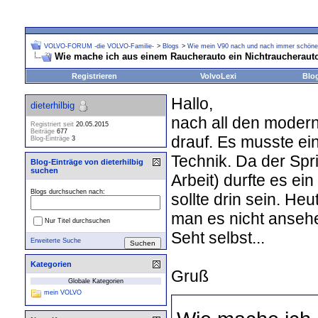
VOLVO-FORUM -die VOLVO-Familie-
>
Blogs
>
Wie mein V90 nach und nach immer schöner
Wie mache ich aus einem Raucherauto ein Nichtraucheraut
Registrieren
VolvoLexi
Blo
Hallo,
dieterhilbig
nach all den moderne
Registriert seit
20.05.2015
Beiträge
677
drauf. Es musste ei
Blog-Einträge
3
Technik. Da der Spri
Blog-Einträge von dieterhilbig
suchen
Arbeit) durfte es ei
Blogs durchsuchen nach:
sollte drin sein. H
man es nicht ansehen
Nur Titel durchsuchen
Seht selbst...
Erweiterte Suche
Kategorien
Gruß
Globale Kategorien
mein VOLVO