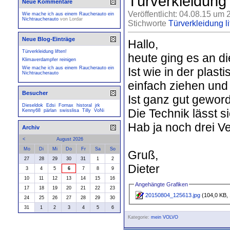
Türverkleidung l
Neue Kommentare
Veröffentlicht: 04.08.15 um 
Wie mache ich aus einem Raucherauto ein
Nichtraucherauto
von
Lordar
Stichworte
Türverkleidung li
Neue Blog-Einträge
Hallo,
Türverkleidung liften!
heute ging es an di
Klimaverdampfer reinigen
Ist wie in der plast
Wie mache ich aus einem Raucherauto ein
Nichtraucherauto
einfach ziehen und 
Besucher
Ist ganz gut gewor
Dieseldok
Edsi
Fornax
historal
jrk
Die Technik lässt s
Kenny68
pärlan
swisslisa
Tilly
VoNi
Hab ja noch drei Ve
Archiv
<
August 2026
Mo
Di
Mi
Do
Fr
Sa
So
Gruß,
27
28
29
30
31
1
2
Dieter
3
4
5
6
7
8
9
10
11
12
13
14
15
16
Angehängte Grafiken
17
18
19
20
21
22
23
20150804_125613.jpg
(104,0 KB, 
24
25
26
27
28
29
30
31
1
2
3
4
5
6
Kategorie:
mein VOLVO