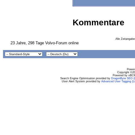
Kommentare
Alle Zeitangabe
23 Jahre, 298 Tage Volvo-Forum online
Powere
Copyright ©200
Powered by vBCM
Search Engine Optimisation provided by
DragonByte SEO (L
User Alert System provided by
Advanced User Tagging (Li