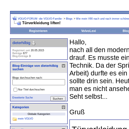
VOLVO-FORUM -die VOLVO-Familie-
>
Blogs
>
Wie mein V90 nach und nach immer schöner
Türverkleidung liften!
Registrieren
VolvoLexi
Blo
Hallo,
dieterhilbig
nach all den moderne
Registriert seit
20.05.2015
Beiträge
677
drauf. Es musste ei
Blog-Einträge
3
Technik. Da der Spri
Blog-Einträge von dieterhilbig
suchen
Arbeit) durfte es ei
Blogs durchsuchen nach:
sollte drin sein. H
man es nicht ansehen
Nur Titel durchsuchen
Seht selbst...
Erweiterte Suche
Kategorien
Gruß
Globale Kategorien
mein VOLVO