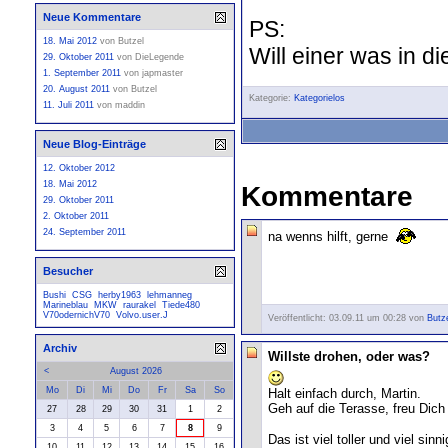
Neue Kommentare
PS:
18. Mai 2012
von
Butzel
Will einer was in di
29. Oktober 2011
von
DieLegende
1. September 2011
von
japmaster
20. August 2011
von
Butzel
Kategorie:
Kategorielos
11. Juli 2011
von
maddin
Neue Blog-Einträge
12. Oktober 2012
18. Mai 2012
Kommentare
29. Oktober 2011
2. Oktober 2011
24. September 2011
na wenns hilft, gerne
Besucher
Bushi
CSG
herby1963
lehmanneg
Marineblau
MKW
raurakel
Tiede480
V70odernichV70
Volvo.user.J
Veröffentlicht: 03.09.11 um 00:28 von
Butz
Archiv
Willste drohen, oder was?
<
August 2026
Mo
Di
Mi
Do
Fr
Sa
So
Halt einfach durch, Martin.
Geh auf die Terasse, freu Dich 
27
28
29
30
31
1
2
3
4
5
6
7
8
9
Das ist viel toller und viel sinni
10
11
12
13
14
15
16