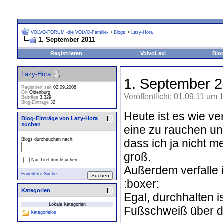
VOLVO-FORUM -die VOLVO-Familie-
>
Blogs
>
Lazy-Hora
1. September 2011
Registrieren
VolvoLexi
Blo
Lazy-Hora
1. September 
Registriert seit
02.09.2008
Ort
Oldenburg
Veröffentlicht: 01.09.11 um 
Beiträge
3.329
Blog-Einträge
32
Heute ist es wie ve
Blog-Einträge von Lazy-Hora
suchen
eine zu rauchen und
dass ich ja nicht m
Blogs durchsuchen nach:
groß.
Nur Titel durchsuchen
Außerdem verfalle 
Erweiterte Suche
:boxer:
Kategorien
Egal, durchhalten i
Lokale Kategorien
Fußschweiß über die
Kategorielos