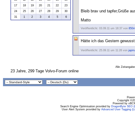
17
18
19
20
21
22
23
Bleib brav und tapfer,Grüße au
24
25
26
27
28
29
30
31
1
2
3
4
5
6
Matto
Veröffentlicht: 03.09.11 um 18:37 von
850m
Hätte ich das Gestern gewusst,
Veröffentlicht: 25.09.11 um 11:26 von
japm
Alle Zeitangabe
23 Jahre, 299 Tage Volvo-Forum online
Powere
Copyright ©200
Powered by vBCM
Search Engine Optimisation provided by
DragonByte SEO (L
User Alert System provided by
Advanced User Tagging (Li