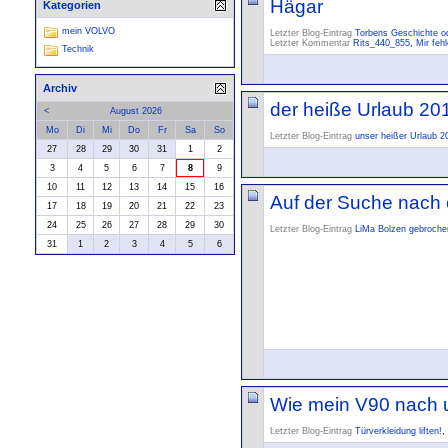
Hägar
Kategorien
mein VOLVO
Letzter Blog-Eintrag
Torbens Geschichte od
Letzter Kommentar
Rits_440_855
,
Mir feh
Technik
Archiv
der heiße Urlaub 20
<
August 2026
Mo
Di
Mi
Do
Fr
Sa
So
Letzter Blog-Eintrag
unser heißer Urlaub 2
27
28
29
30
31
1
2
3
4
5
6
7
8
9
10
11
12
13
14
15
16
Auf der Suche nach e
17
18
19
20
21
22
23
24
25
26
27
28
29
30
Letzter Blog-Eintrag
LiMa Bolzen gebrochen
31
1
2
3
4
5
6
Wie mein V90 nach 
Letzter Blog-Eintrag
Türverkleidung liften!
,