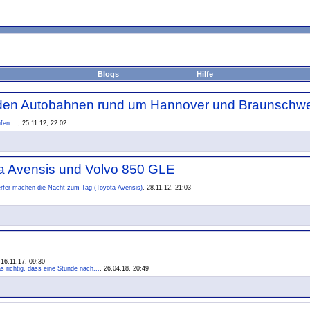
Blogs
Hilfe
den Autobahnen rund um Hannover und Braunschwe
en....
, 25.11.12, 22:02
ta Avensis und Volvo 850 GLE
fer machen die Nacht zum Tag (Toyota Avensis)
, 28.11.12, 21:03
 16.11.17, 09:30
s richtig, dass eine Stunde nach...
, 26.04.18, 20:49