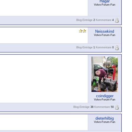
Hägar
Volvo-Forum-Fan
Blog-Einträge
2
Kommentare
4
Neissekind
Volvo-Forum-Fan
Blog-Einträge
1
Kommentare
0
coindigger
Volvo-Forum-Fan
Blog-Einträge
38
Kommentare
50
dieterhilbig
Volvo-Forum-Fan