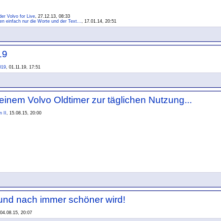
er Volvo for Live
, 27.12.13, 08:33
len einfach nur die Worte und der Text...
, 17.01.14, 20:51
19
019
, 01.11.19, 17:51
inem Volvo Oldtimer zur täglichen Nutzung...
 II
, 15.08.15, 20:00
und nach immer schöner wird!
 04.08.15, 20:07