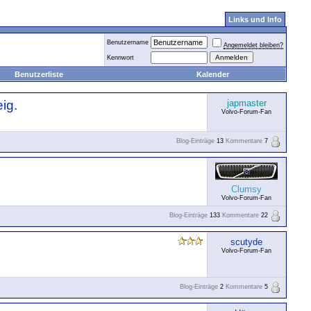
Links und Info
Benutzername
Angemeldet bleiben?
Kennwort
Benutzerliste
Kalender
ig.
japmaster
Volvo-Forum-Fan
Blog-Einträge
13
Kommentare
7
Clumsy
Volvo-Forum-Fan
Blog-Einträge
133
Kommentare
22
scutyde
Volvo-Forum-Fan
Blog-Einträge
2
Kommentare
5