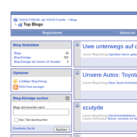
VOLVO-FORUM -die VOLVO-Familie-
>
Blogs
Top Blogs
Registrieren
VolvoLexi
Blog-Statistiken
Uwe unterwegs auf 
Blogs
28
Letzter Blog-Eintrag
Irgendwie dumm gelauf
Blog-Einträge
352
Blog-Einträge der letzten 24 Stunden
0
Optionen
Unsere Autos: Toyo
Zufälliger Blog-Eintrag
Letzter Blog-Eintrag
Neue Xenon-Scheinwer
RSS-Feed anzeigen
Blog-Einträge suchen
scutyde
Blogs durchsuchen nach:
Letzter Blog-Eintrag
Nachrüstkabelbäume
,
Letzter Kommentar
Butzel
,
verstehe ich da
Nur Titel durchsuchen
Erweiterte Suche