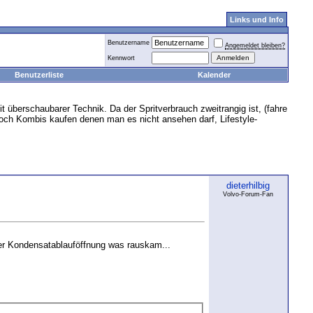
Links und Info
Benutzername
Angemeldet bleiben?
Kennwort
Benutzerliste
Kalender
t überschaubarer Technik. Da der Spritverbrauch zweitrangig ist, (fahre
 noch Kombis kaufen denen man es nicht ansehen darf, Lifestyle-
dieterhilbig
Volvo-Forum-Fan
der Kondensatablauföffnung was rauskam...