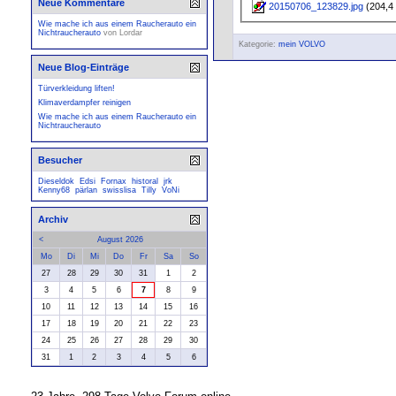
Neue Kommentare
20150706_123829.jpg
(204,4 
Wie mache ich aus einem Raucherauto ein
Nichtraucherauto
von
Lordar
Kategorie:
mein VOLVO
Neue Blog-Einträge
Türverkleidung liften!
Klimaverdampfer reinigen
Wie mache ich aus einem Raucherauto ein
Nichtraucherauto
Besucher
Dieseldok
Edsi
Fornax
historal
jrk
Kenny68
pärlan
swisslisa
Tilly
VoNi
Archiv
<
August 2026
Mo
Di
Mi
Do
Fr
Sa
So
27
28
29
30
31
1
2
3
4
5
6
7
8
9
10
11
12
13
14
15
16
17
18
19
20
21
22
23
24
25
26
27
28
29
30
31
1
2
3
4
5
6