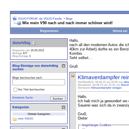
VOLVO-FORUM -die VOLVO-Familie-
>
Blogs
Wie mein V90 nach und nach immer schöner wird!
Registrieren
VolvoLexi
Hallo,
dieterhilbig
nach all den modernen Autos die ich
40km zur Arbeit) durfte es ein Benz
Registriert seit
20.05.2015
Kombis...
Beiträge
677
Blog-Einträge
3
Seht selbst...
Blog-Einträge von dieterhilbig
Gruß
suchen
Klimaverdampfer rei
Blogs durchsuchen nach:
Veröffentlicht: 04.08.15 um 20:00 von
diet
Aktualisiert: 04.08.15 um 22:42 von
Butzel
Stichworte
Klimaverdampfer reinigen
Nur Titel durchsuchen
Hallo.
Erweiterte Suche
Ich hab mich ja gewundert wo 
Sauerei was sich da in zwanzi
Kategorien
Gruß,
Globale Kategorien
Dieter
mein VOLVO
Angehängte Grafiken