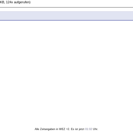
KB, 124x aufgerufen)
Alle Zeitangaben in WEZ +2. Es ist jetzt
01:02
Uhr.