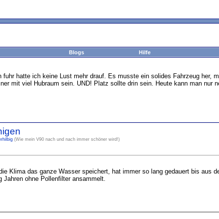
Blogs
Hilfe
 fuhr hatte ich keine Lust mehr drauf. Es musste ein solides Fahrzeug her, mi
iner mit viel Hubraum sein. UND! Platz sollte drin sein. Heute kann man nur
nigen
erhilbig
(Wie mein V90 nach und nach immer schöner wird!)
die Klima das ganze Wasser speichert, hat immer so lang gedauert bis aus 
g Jahren ohne Pollenfilter ansammelt.