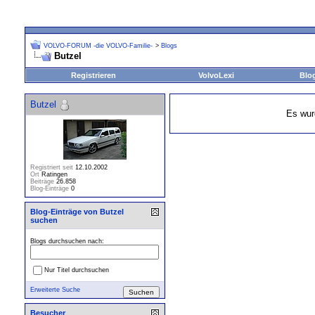
VOLVO-FORUM -die VOLVO-Familie-
>
Blogs
Butzel
Registrieren
VolvoLexi
Blo
Butzel
Es wur
Registriert seit
12.10.2002
Ort
Ratingen
Beiträge
26.858
Blog-Einträge
0
Blog-Einträge von Butzel
suchen
Blogs durchsuchen nach:
Nur Titel durchsuchen
Erweiterte Suche
Besucher