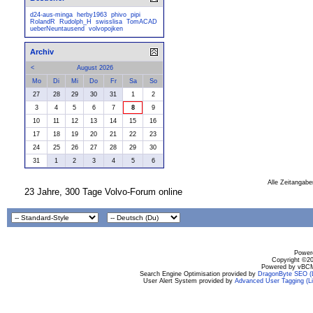
d24-aus-minga
herby1963
phivo
pipi
RolandR
Rudolph_H
swisslisa
TomACAD
ueberNeuntausend
volvopojken
Archiv
<
August 2026
Mo
Di
Mi
Do
Fr
Sa
So
27
28
29
30
31
1
2
3
4
5
6
7
8
9
10
11
12
13
14
15
16
17
18
19
20
21
22
23
24
25
26
27
28
29
30
31
1
2
3
4
5
6
Alle Zeitangabe
23 Jahre, 300 Tage Volvo-Forum online
Powere
Copyright ©200
Powered by vBCM
Search Engine Optimisation provided by
DragonByte SEO (L
User Alert System provided by
Advanced User Tagging (Li