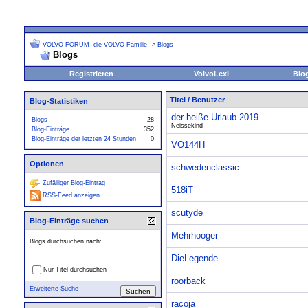
VOLVO-FORUM -die VOLVO-Familie-
>
Blogs
Blogs
Registrieren
VolvoLexi
Blo
Titel
/
Benutzer
Blog-Statistiken
der heiße Urlaub 2019
Blogs
28
Neissekind
Blog-Einträge
352
Blog-Einträge der letzten 24 Stunden
0
VO144H
Optionen
schwedenclassic
Zufälliger Blog-Eintrag
518iT
RSS-Feed anzeigen
scutyde
Blog-Einträge suchen
Mehrhooger
Blogs durchsuchen nach:
DieLegende
Nur Titel durchsuchen
roorback
Erweiterte Suche
racoja