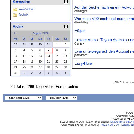
Kategorien
Auf der Suche nach einem Volvo Ol
mein VOLVO
coindigger
Technik
Wie mein V90 nach und nach imme
dieterhilbig
Archiv
Hägar
<
August 2026
Mo
Di
Mi
Do
Fr
Sa
So
Unsere Autos: Toyota Avensis un
Clumsy
27
28
29
30
31
1
2
3
4
5
6
7
8
9
Uwe unterwegs auf den Autobahne
japmaster
10
11
12
13
14
15
16
17
18
19
20
21
22
23
Lazy-Hora
24
25
26
27
28
29
30
31
1
2
3
4
5
6
Alle Zeitangabe
23 Jahre, 299 Tage Volvo-Forum online
Powere
Copyright ©200
Powered by vBCM
Search Engine Optimisation provided by
DragonByte SEO (L
User Alert System provided by
Advanced User Tagging (Li