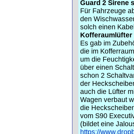
Guard 2 Sirene 
Für Fahrzeuge ab
den Wischwasserb
solch einen Kabe
Kofferaumlüfter
Es gab im Zubehö
die im Kofferrau
um die Feuchtigk
über einen Schal
schon 2 Schaltvar
der Heckscheiben
auch die Lüfter mi
Wagen verbaut wur
die Heckscheiben
vom S90 Executive
(bildet eine Jalo
https://www.drop