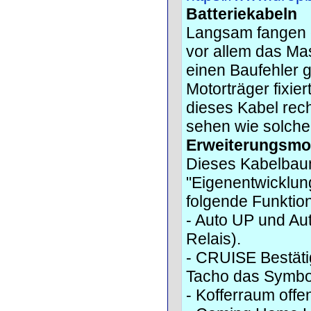
Batteriekabeln
Langsam fangen 
vor allem das Mas
einen Baufehler 
Motorträger fixie
dieses Kabel rech
sehen wie solche
Erweiterungsmo
Dieses Kabelbaum 
"Eigenentwicklun
folgende Funktio
- Auto UP und Aut
Relais).
- CRUISE Bestätig
Tacho das Symbo
- Kofferraum off