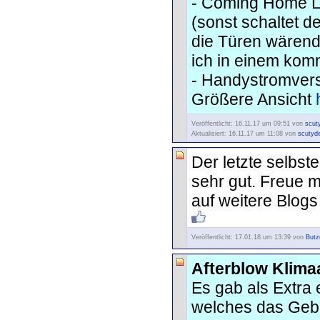
- Coming Home L
(sonst schaltet d
die Türen wärend 
ich in einem kom
- Handystromver
Größere Ansicht
Veröffentlicht: 16.11.17 um 09:51 von
scut
Aktualisiert: 16.11.17 um 11:08 von
scutyd
Der letzte selbst
sehr gut. Freue m
auf weitere Blogs
Veröffentlicht: 17.01.18 um 13:39 von
Butz
Afterblow Klima
Es gab als Extra
welches das Gebl