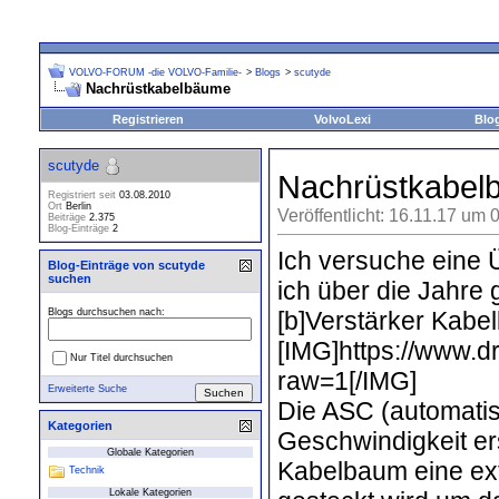
VOLVO-FORUM -die VOLVO-Familie-
>
Blogs
>
scutyde
Nachrüstkabelbäume
Registrieren
VolvoLexi
Blo
scutyde
Nachrüstkabel
Registriert seit
03.08.2010
Ort
Berlin
Veröffentlicht: 16.11.17 um 
Beiträge
2.375
Blog-Einträge
2
Ich versuche eine
Blog-Einträge von scutyde
suchen
ich über die Jahre 
[b]Verstärker Kabe
Blogs durchsuchen nach:
[IMG]https://www
Nur Titel durchsuchen
raw=1[/IMG]
Erweiterte Suche
Die ASC (automatis
Kategorien
Geschwindigkeit er
Globale Kategorien
Kabelbaum eine ext
Technik
Lokale Kategorien