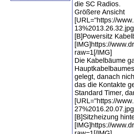
die SC Radios.
Größere Ansicht
[URL="https://www
13%2013.26.32.jpg?
[B]Powersitz Kabel
[IMG]https://www
raw=1[/IMG]
Die Kabelbäume gab
Hauptkabelbaumes.
gelegt, danach nic
das die Kontakte g
Standard Timer, da
[URL="https://www
27%2016.20.07.jpg?
[B]Sitzheizung hint
[IMG]https://www.
raw=1[/IMG]