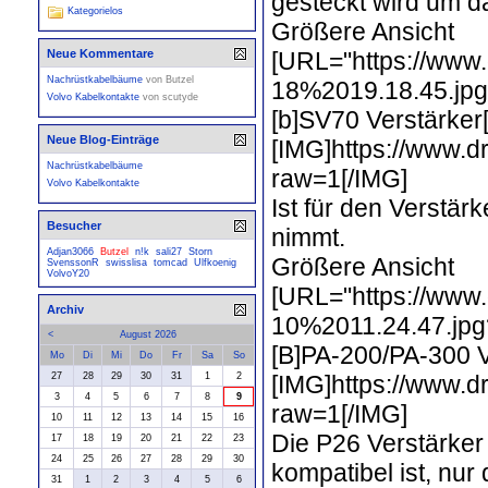
gesteckt wird um d
Kategorielos
Größere Ansicht
[URL="https://www
Neue Kommentare
Nachrüstkabelbäume
von
Butzel
18%2019.18.45.jpg?
Volvo Kabelkontakte
von
scutyde
[b]SV70 Verstärker[
Neue Blog-Einträge
[IMG]https://www
Nachrüstkabelbäume
raw=1[/IMG]
Volvo Kabelkontakte
Ist für den Verstär
Besucher
nimmt.
Adjan3066
Butzel
n!k
sali27
Storn
Größere Ansicht
SvenssonR
swisslisa
tomcad
Ulfkoenig
VolvoY20
[URL="https://www
Archiv
10%2011.24.47.jpg?
<
August 2026
[B]PA-200/PA-300 V
Mo
Di
Mi
Do
Fr
Sa
So
[IMG]https://www
27
28
29
30
31
1
2
3
4
5
6
7
8
9
raw=1[/IMG]
10
11
12
13
14
15
16
Die P26 Verstärker 
17
18
19
20
21
22
23
24
25
26
27
28
29
30
kompatibel ist, nu
31
1
2
3
4
5
6