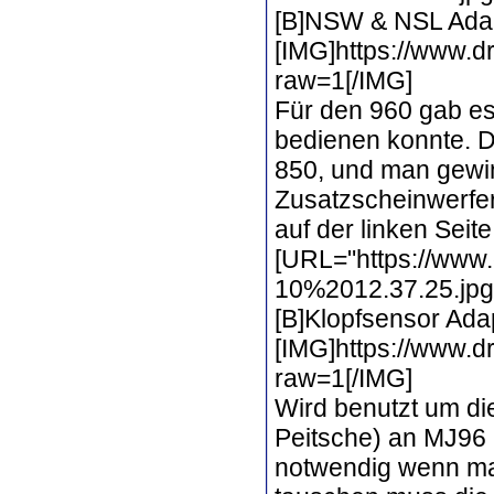
[B]NSW & NSL Adap
[IMG]https://www
raw=1[/IMG]
Für den 960 gab e
bedienen konnte. D
850, und man gewin
Zusatzscheinwerfer
auf der linken Seite
[URL="https://www.
10%2012.37.25.jpg?
[B]Klopfsensor Ada
[IMG]https://www.
raw=1[/IMG]
Wird benutzt um di
Peitsche) an MJ96 
notwendig wenn man