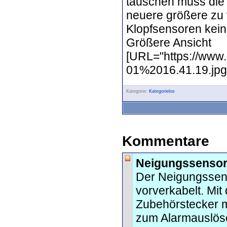
tauschen muss die 
neuere größere zu 
Klopfsensoren kei
Größere Ansicht
[URL="https://www
01%2016.41.19.jpg?
Kategorie:
Kategorielos
Kommentare
Neigungssensor
Der Neigungssens
vorverkabelt. Mi
Zubehörstecker mi
zum Alarmauslös