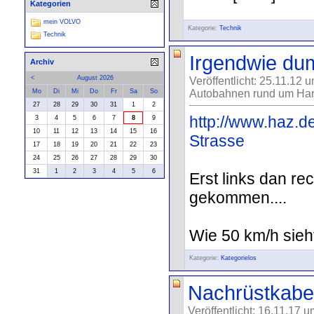
Kategorien
mein VOLVO
Kategorie:
Technik
Technik
Irgendwie dum
Archiv
<
August 2026
Veröffentlicht: 25.11.12 
Mo
Di
Mi
Do
Fr
Sa
So
Autobahnen rund um Han
27
28
29
30
31
1
2
http://www.haz.d
3
4
5
6
7
8
9
10
11
12
13
14
15
16
Strasse
17
18
19
20
21
22
23
24
25
26
27
28
29
30
31
1
2
3
4
5
6
Erst links dan r
gekommen....
Wie 50 km/h sieht
Kategorie:
Kategorielos
Nachrüstkab
Veröffentlicht: 16.11.17 