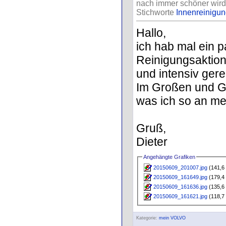
nach immer schöner wird
Stichworte
Innenreinigu
Hallo,
ich hab mal ein p
Reinigungsaktion
und intensiv gerei
Im Großen und Ga
was ich so an m
Gruß,
Dieter
Angehängte Grafiken
20150609_201007.jpg
(141,6 
20150609_161649.jpg
(179,4 
20150609_161636.jpg
(135,6 
20150609_161621.jpg
(118,7 
Kategorie:
mein VOLVO