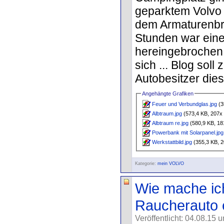
geparktem Volvo 
dem Armaturenbre
Stunden war eine
hereingebrochen -
sich ... Blog soll
Autobesitzer dies
Angehängte Grafiken
Feuer und Verbundglas.jpg
(3
Albtraum.jpg
(573,4 KB, 207x 
Albtraum re.jpg
(580,9 KB, 18
Powerbank mit Solarpanel.jpg
Werkstattbild.jpg
(355,3 KB, 2
Kategorie:
mein VOLVO
Wie mache ic
Raucherauto 
Veröffentlicht: 04.08.15 