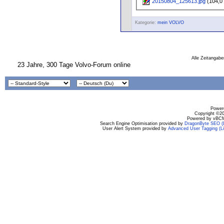
20150804_125613.jpg
(104,0 
Kategorie:
mein VOLVO
Alle Zeitangabe
23 Jahre, 300 Tage Volvo-Forum online
Powere
Copyright ©200
Powered by vBCM
Search Engine Optimisation provided by
DragonByte SEO (L
User Alert System provided by
Advanced User Tagging (Li