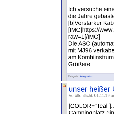
Ich versuche ein
die Jahre gebaste
[b]Verstärker Kab
[IMG]https://w
raw=1[/IMG]
Die ASC (automat
mit MJ96 verkabe
am Kombiinstrume
Größere...
Kategorie:
Kategorielos
unser heißer 
Veröffentlicht: 01.11.19 
[COLOR="Teal"]..
Campingplatz gin