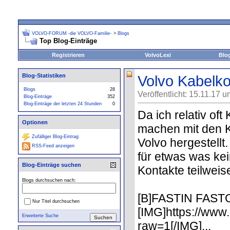
VOLVO-FORUM -die VOLVO-Familie-
>
Blogs
Top Blog-Einträge
Registrieren
VolvoLexi
Blo
Blog-Statistiken
Volvo Kabelko
Blogs
28
Veröffentlicht: 15.11.17 
Blog-Einträge
352
Blog-Einträge der letzten 24 Stunden
0
Da ich relativ of
Optionen
machen mit den Ka
Zufälliger Blog-Eintrag
Volvo hergestellt
RSS-Feed anzeigen
für etwas was kei
Blog-Einträge suchen
Kontakte teilweis
Blogs durchsuchen nach:
[B]FASTIN FAST
Nur Titel durchsuchen
[IMG]https://ww
Erweiterte Suche
raw=1[/IMG]...