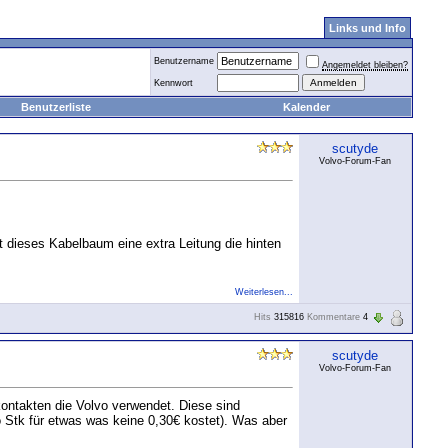
Links und Info
Benutzername
Angemeldet bleiben?
Kennwort
Benutzerliste
Kalender
scutyde
Volvo-Forum-Fan
 dieses Kabelbaum eine extra Leitung die hinten
Weiterlesen...
Hits
315816
Kommentare
4
scutyde
Volvo-Forum-Fan
kontakten die Volvo verwendet. Diese sind
ro Stk für etwas was keine 0,30€ kostet). Was aber