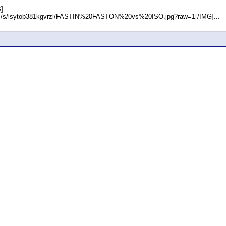
]
om/s/lsytob381kgvrzl/FASTIN%20FASTON%20vs%20ISO.jpg?raw=1[/IMG]...