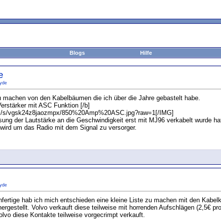
Blogs
Hilfe
e
yde
u machen von den Kabelbäumen die ich über die Jahre gebastelt habe.
erstärker mit ASC Funktion [/b]
om/s/vgsk24z8jaozmpx/850%20Amp%20ASC.jpg?raw=1[/IMG]
ng der Lautstärke an die Geschwindigkeit erst mit MJ96 verkabelt wurde hat
wird um das Radio mit dem Signal zu versorger.
yde
nfertige hab ich mich entschieden eine kleine Liste zu machen mit den Kabel
 hergestellt. Volvo verkauft diese teilweise mit horrenden Aufschlägen (2,5€ p
Volvo diese Kontakte teilweise vorgecrimpt verkauft.