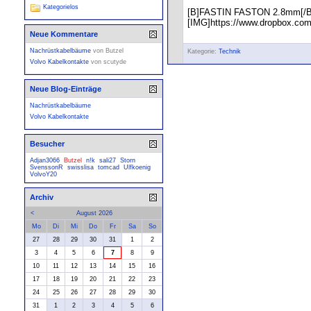
Kategorielos
[B]FASTIN FASTON 2.8mm[/B
[IMG]https://www.dropbox.c
Neue Kommentare
Nachrüstkabelbäume
von
Butzel
Kategorie:
Technik
Volvo Kabelkontakte
von
scutyde
Neue Blog-Einträge
Nachrüstkabelbäume
Volvo Kabelkontakte
Besucher
Adjan3066
Butzel
n!k
sali27
Storn
SvenssonR
swisslisa
tomcad
Ulfkoenig
VolvoY20
Archiv
<
August 2026
Mo
Di
Mi
Do
Fr
Sa
So
27
28
29
30
31
1
2
3
4
5
6
7
8
9
10
11
12
13
14
15
16
17
18
19
20
21
22
23
24
25
26
27
28
29
30
31
1
2
3
4
5
6