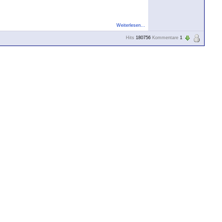
Weiterlesen...
Hits
180756
Kommentare
1