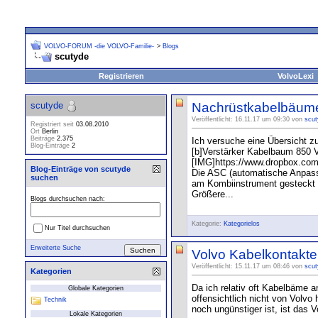
VOLVO-FORUM -die VOLVO-Familie-
>
Blogs
scutyde
Registrieren
VolvoLexi
scutyde
Nachrüstkabelbäum
Veröffentlicht: 16.11.17 um 09:30 von
scut
Registriert seit
03.08.2010
Ort
Berlin
Beiträge
2.375
Ich versuche eine Übersicht z
Blog-Einträge
2
[b]Verstärker Kabelbaum 850 V
[IMG]https://www.dropbox.c
Blog-Einträge von scutyde
Die ASC (automatische Anpassu
suchen
am Kombiinstrument gesteckt 
Größere...
Blogs durchsuchen nach:
Kategorie:
Kategorielos
Nur Titel durchsuchen
Erweiterte Suche
Volvo Kabelkontakte
Veröffentlicht: 15.11.17 um 08:46 von
scut
Kategorien
Da ich relativ oft Kabelbäme a
Globale Kategorien
offensichtlich nicht von Volvo
Technik
noch ungünstiger ist, ist das 
Lokale Kategorien