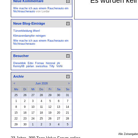
Es wurden kein
Neue Kommentare
Wie mache ich aus einem Raucherauto ein
Nichtraucherauto
von
Lordar
Neue Blog-Einträge
Türverkleidung liften!
Klimaverdampfer reinigen
Wie mache ich aus einem Raucherauto ein
Nichtraucherauto
Besucher
Dieseldok
Edsi
Fornax
historal
jrk
Kenny68
pärlan
swisslisa
Tilly
VoNi
Archiv
<
Juni 2026
>
Mo
Di
Mi
Do
Fr
Sa
So
25
26
27
28
29
30
31
1
2
3
4
5
6
7
8
9
10
11
12
13
14
15
16
17
18
19
20
21
22
23
24
25
26
27
28
29
30
1
2
3
4
5
Alle Zeitangabe