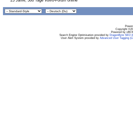
23 Jahre, 300 Tage Volvo-Forum online
Powere
Copyright ©200
Powered by vBCM
Search Engine Optimisation provided by
DragonByte SEO (L
User Alert System provided by
Advanced User Tagging (Li