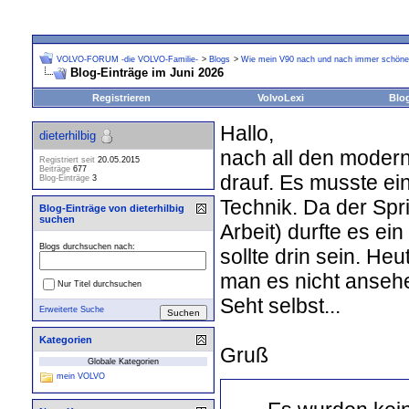
VOLVO-FORUM -die VOLVO-Familie-
>
Blogs
>
Wie mein V90 nach und nach immer schöner
Blog-Einträge im Juni 2026
Registrieren
VolvoLexi
Blo
Hallo,
dieterhilbig
nach all den moderne
Registriert seit
20.05.2015
Beiträge
677
drauf. Es musste ei
Blog-Einträge
3
Technik. Da der Spri
Blog-Einträge von dieterhilbig
suchen
Arbeit) durfte es ei
Blogs durchsuchen nach:
sollte drin sein. H
man es nicht ansehen
Nur Titel durchsuchen
Seht selbst...
Erweiterte Suche
Kategorien
Gruß
Globale Kategorien
mein VOLVO