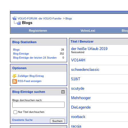
VOLVO-FORUM -die VOLVO-Familie-
>
Blogs
Blogs
Registrieren
VolvoLexi
Blo
Titel
/
Benutzer
Blog-Statistiken
der heiße Urlaub 2019
Blogs
28
Neissekind
Blog-Einträge
352
Blog-Einträge der letzten 24 Stunden
0
VO144H
Optionen
schwedenclassic
Zufälliger Blog-Eintrag
518iT
RSS-Feed anzeigen
scutyde
Blog-Einträge suchen
Mehrhooger
Blogs durchsuchen nach:
DieLegende
Nur Titel durchsuchen
roorback
Erweiterte Suche
racoja