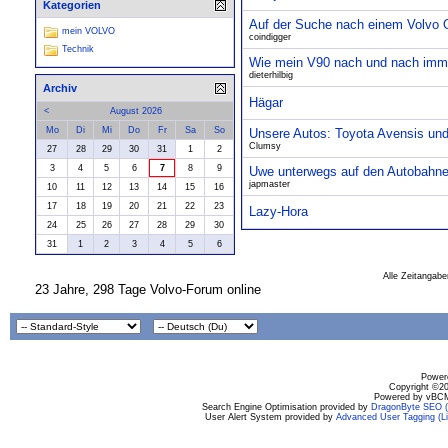
Kategorien
Auf der Suche nach einem Volvo Ol
mein VOLVO
coindigger
Technik
Wie mein V90 nach und nach imme
dieterhilbig
Archiv
Hägar
<
August 2026
Mo
Di
Mi
Do
Fr
Sa
So
Unsere Autos: Toyota Avensis un
Clumsy
27
28
29
30
31
1
2
3
4
5
6
7
8
9
Uwe unterwegs auf den Autobahne
japmaster
10
11
12
13
14
15
16
17
18
19
20
21
22
23
Lazy-Hora
24
25
26
27
28
29
30
31
1
2
3
4
5
6
Alle Zeitangabe
23 Jahre, 298 Tage Volvo-Forum online
Powere
Copyright ©200
Powered by vBCM
Search Engine Optimisation provided by
DragonByte SEO (L
User Alert System provided by
Advanced User Tagging (Li