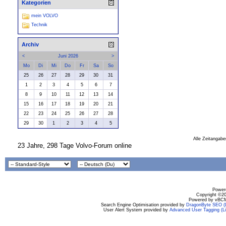
Kategorien
mein VOLVO
Technik
Archiv
<
Juni 2026
>
Mo
Di
Mi
Do
Fr
Sa
So
25
26
27
28
29
30
31
1
2
3
4
5
6
7
8
9
10
11
12
13
14
15
16
17
18
19
20
21
22
23
24
25
26
27
28
29
30
1
2
3
4
5
Alle Zeitangabe
23 Jahre, 298 Tage Volvo-Forum online
Powere
Copyright ©200
Powered by vBCM
Search Engine Optimisation provided by
DragonByte SEO (L
User Alert System provided by
Advanced User Tagging (Li