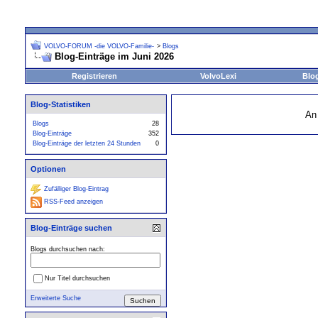
VOLVO-FORUM -die VOLVO-Familie-
>
Blogs
Blog-Einträge im Juni 2026
Registrieren
VolvoLexi
Blo
Blog-Statistiken
An
Blogs
28
Blog-Einträge
352
Blog-Einträge der letzten 24 Stunden
0
Optionen
Zufälliger Blog-Eintrag
RSS-Feed anzeigen
Blog-Einträge suchen
Blogs durchsuchen nach:
Nur Titel durchsuchen
Erweiterte Suche