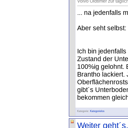
Volvo Oldtimer zur täglic
... na jedenfalls
Aber seht selbst:
Ich bin jedenfalls
Zustand der Unter
100%ig gelohnt. 
Brantho lackiert.
Oberflächenrosts
gibt´s Unterbode
bekommen gleich 
Kategorie:
Kategorielos
Weiter geht´s.