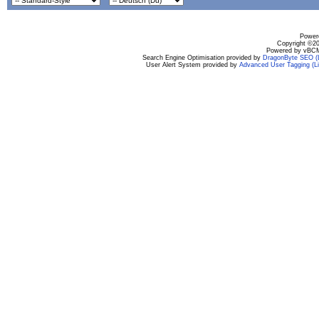
Powere
Copyright ©200
Powered by vBCM
Search Engine Optimisation provided by
DragonByte SEO (L
User Alert System provided by
Advanced User Tagging (Li