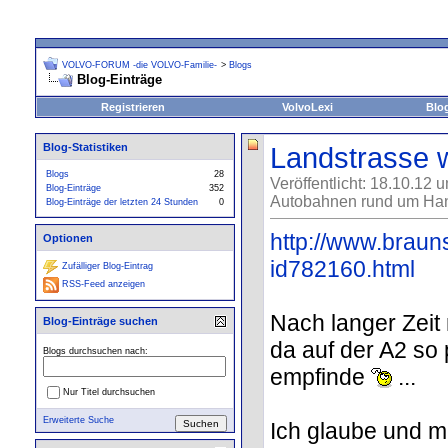
VOLVO-FORUM -die VOLVO-Familie-
>
Blogs
Blog-Einträge
Registrieren
VolvoLexi
Blo
Blog-Statistiken
Landstrasse wa
Blogs
28
Veröffentlicht: 18.10.12 
Blog-Einträge
352
Autobahnen rund um Han
Blog-Einträge der letzten 24 Stunden
0
http://www.braun
Optionen
id782160.html
Zufälliger Blog-Eintrag
RSS-Feed anzeigen
Nach langer Zeit
Blog-Einträge suchen
da auf der A2 so
Blogs durchsuchen nach:
empfinde
...
Nur Titel durchsuchen
Erweiterte Suche
Ich glaube und m