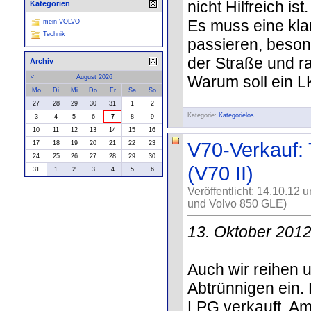
nicht Hilfreich ist.
Kategorien
Es muss eine kla
mein VOLVO
Technik
passieren, beson
der Straße und r
Archiv
Warum soll ein L
<
August 2026
Mo
Di
Mi
Do
Fr
Sa
So
27
28
29
30
31
1
2
Kategorie:
Kategorielos
3
4
5
6
7
8
9
10
11
12
13
14
15
16
V70-Verkauf: 
17
18
19
20
21
22
23
24
25
26
27
28
29
30
(V70 II)
31
1
2
3
4
5
6
Veröffentlicht: 14.10.12 
und Volvo 850 GLE)
13. Oktober 201
Auch wir reihen u
Abtrünnigen ein.
LPG verkauft. Am