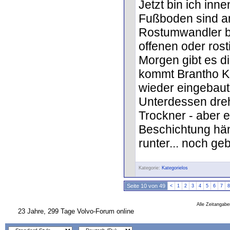
Jetzt bin ich inn
Fußboden sind an
Rostumwandler be
offenen oder rost
Morgen gibt es d
kommt Brantho Ko
wieder eingebaut
Unterdessen dreh
Trockner - aber es
Beschichtung hän
runter... noch geb
Kategorie:
Kategorielos
Seite 10 von 49
<
1
2
3
4
5
6
7
8
Alle Zeitangabe
23 Jahre, 299 Tage Volvo-Forum online