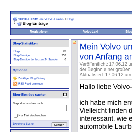
VOLVO-FORUM -die VOLVO-Familie-
>
Blogs
Blog-Einträge
Registrieren
VolvoLexi
Blo
Blog-Statistiken
Mein Volvo un
Blogs
28
von Anfang a
Blog-Einträge
352
Blog-Einträge der letzten 24 Stunden
0
Veröffentlicht: 17.06.12 
der Beginn einer großen
Optionen
Aktualisiert: 17.06.12 um
Zufälliger Blog-Eintrag
RSS-Feed anzeigen
Hallo liebe Volvo
Blog-Einträge suchen
ich habe mich en
Blogs durchsuchen nach:
Vielleicht finden
Nur Titel durchsuchen
interessant, wie 
Erweiterte Suche
automobile Laufb