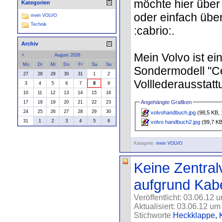
möchte hier über
Kategorien
oder einfach über
mein VOLVO
Technik
:cabrio:.
Archiv
Mein Volvo ist e
<
August 2026
Mo
Di
Mi
Do
Fr
Sa
So
Sondermodell "Ce
27
28
29
30
31
1
2
Volllederausstattu
3
4
5
6
7
8
9
10
11
12
13
14
15
16
Angehängte Grafiken
17
18
19
20
21
22
23
24
25
26
27
28
29
30
volvohandbuch.jpg
(98,5 KB, 
31
1
2
3
4
5
6
volvo handbuch2.jpg
(99,7 KB
Kategorie:
mein VOLVO
Keine Zentral
aufgrund Kab
Veröffentlicht: 03.06.12 
Aktualisiert: 03.06.12 um
Stichworte
Heckklappe
,