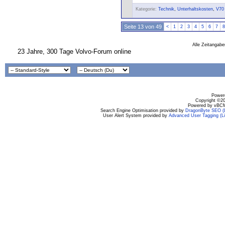
Kategorie:
Technik
,
Unterhaltskosten
,
V70
Seite 13 von 49
<
1
2
3
4
5
6
7
8
Alle Zeitangabe
23 Jahre, 300 Tage Volvo-Forum online
Powere
Copyright ©200
Powered by vBCM
Search Engine Optimisation provided by
DragonByte SEO (L
User Alert System provided by
Advanced User Tagging (Li