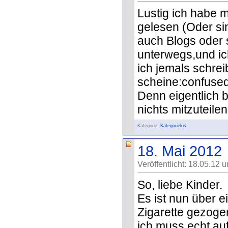
Lustig ich habe 
gelesen (Oder si
auch Blogs oder s
unterwegs,und ic
ich jemals schre
scheine:confused
Denn eigentlich b
nichts mitzuteile
Kategorie:
Kategorielos
18. Mai 2012
Veröffentlicht: 18.05.12 
So, liebe Kinder.
Es ist nun über e
Zigarette gezoge
ich muss echt au