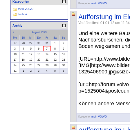
Kategorien
Kategorie:
mein VOLVO
mein VOLVO
Technik
Aufforstung im El
Veröffentlicht: 01.01.12 um 11:3
Archiv
Und eine weitere Baus
<
August 2026
Mo
Di
Mi
Do
Fr
Sa
So
Nachbarsburschen, di
27
28
29
30
31
1
2
Boden wegkamen und a
3
4
5
6
7
8
9
10
11
12
13
14
15
16
[URL=http://www.bilde
17
18
19
20
21
22
23
[IMG]http://www.bild
24
25
26
27
28
29
30
1325406909.jpg&size
31
1
2
3
4
5
6
[url=http://forum.vol
p=1525004&postcount=
Können andere Mensc
Kategorie:
mein VOLVO