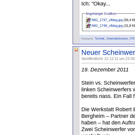
Ich: "Okay...
Angehängte Grafiken
IMG_1747_vfblog.jpg
(56,4 KB
IMG_1748_vfblog.jpg
(31,8 KB
Kategorie:
Technik
,
Unterhaltskosten
,
V70
Neuer Scheinwerf
Veröffentlicht: 22.12.11 um 23:3
19. Dezember 2011
Stein vs. Scheinwerfe
linken Scheinwerfers 
bereits nass. Ein Fall
Die Werkstatt Robert 
Bergheim – Partner de
haben – hat den Auftra
Zwei Scheinwerfer vo