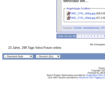
weshalb wir...
Angehängte Grafiken
IMG_1742_vfblog.jpg
(59,0 KB
IMG_1741_vfblog.jpg
(57,3 KB
Kategorie:
Technik
,
Unterhaltskosten
,
V70
Seite 18 von 49
<
1
2
3
4
5
6
7
8
Alle Zeitangabe
23 Jahre, 299 Tage Volvo-Forum online
Powere
Copyright ©200
Powered by vBCM
Search Engine Optimisation provided by
DragonByte SEO (L
User Alert System provided by
Advanced User Tagging (Li