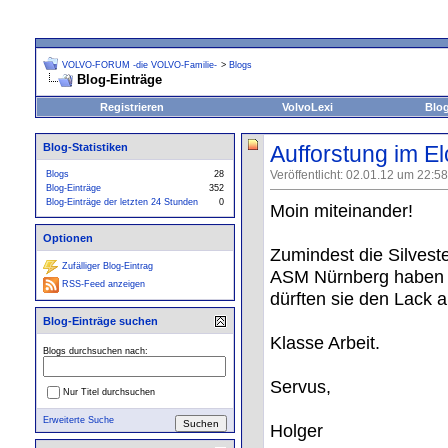
VOLVO-FORUM -die VOLVO-Familie-
>
Blogs
Blog-Einträge
Registrieren
VolvoLexi
Blo
Blog-Statistiken
Aufforstung im El
Veröffentlicht: 02.01.12 um 22:5
Blogs
28
Blog-Einträge
352
Blog-Einträge der letzten 24 Stunden
0
Moin miteinander!
Optionen
Zumindest die Silvest
Zufälliger Blog-Eintrag
ASM Nürnberg haben ga
RSS-Feed anzeigen
dürften sie den Lack 
Blog-Einträge suchen
Klasse Arbeit.
Blogs durchsuchen nach:
Servus,
Nur Titel durchsuchen
Erweiterte Suche
Holger