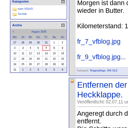
Morgen ist dann d
Kategorien
wieder in Butter.
mein VOLVO
Technik
Kilometerstand: 
Archiv
<
August 2026
Mo
Di
Mi
Do
Fr
Sa
So
fr_7_vfblog.jpg
27
28
29
30
31
1
2
3
4
5
6
7
8
9
10
11
12
13
14
15
16
fr_9_vfblog.jpg
...
17
18
19
20
21
22
23
24
25
26
27
28
29
30
31
1
2
3
4
5
6
Kategorie:
Wagenpflege
,
850 GLE
Entfernen der
Heckklappe.
Veröffentlicht: 02.07.11 
Angeregt durch d
entfernt.