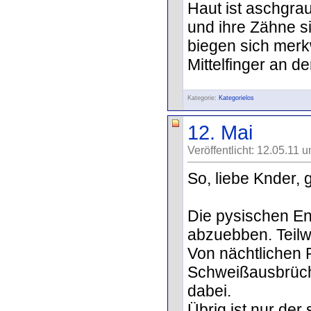
Haut ist aschgrau
und ihre Zähne si
biegen sich merk
Mittelfinger an der
Kategorie:
Kategorielos
12. Mai
Veröffentlicht: 12.05.11 
So, liebe Knder, g
Die pysischen E
abzuebben. Teilwe
Von nächtlichen 
Schweißausbrüche
dabei.
Übrig ist nur der 