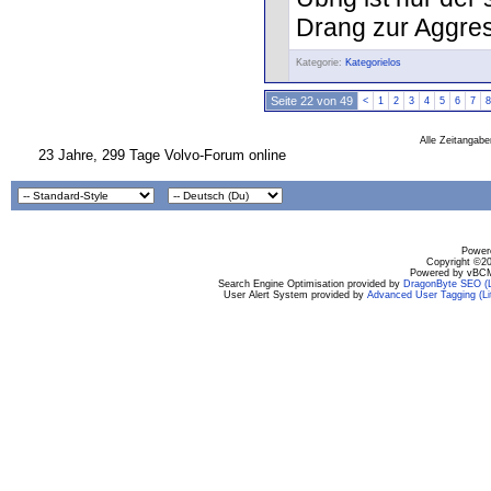
Drang zur Aggress
Kategorie:
Kategorielos
Seite 22 von 49
<
1
2
3
4
5
6
7
8
Alle Zeitangabe
23 Jahre, 299 Tage Volvo-Forum online
Powere
Copyright ©200
Powered by vBCM
Search Engine Optimisation provided by
DragonByte SEO (L
User Alert System provided by
Advanced User Tagging (Li