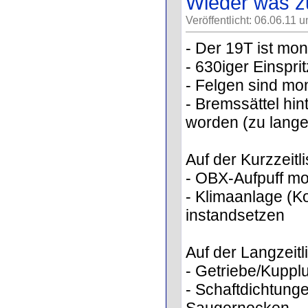
Wieder was z
Veröffentlicht: 06.06.11 
- Der 19T ist mont
- 630iger Einspri
- Felgen sind mon
- Bremssättel hi
worden (zu lange
Auf der Kurzzeitli
- OBX-Aufpuff mo
- Klimaanlage (K
instandsetzen
Auf der Langzeitli
- Getriebe/Kuppl
- Schaftdichtung
Saugernocken