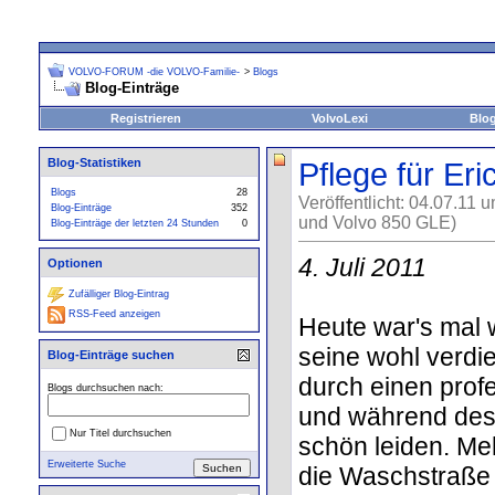
VOLVO-FORUM -die VOLVO-Familie-
>
Blogs
Blog-Einträge
Registrieren
VolvoLexi
Blo
Blog-Statistiken
Pflege für Er
Blogs
28
Veröffentlicht: 04.07.11 
Blog-Einträge
352
und Volvo 850 GLE)
Blog-Einträge der letzten 24 Stunden
0
4. Juli 2011
Optionen
Zufälliger Blog-Eintrag
RSS-Feed anzeigen
Heute war's mal 
seine wohl verdi
Blog-Einträge suchen
durch einen profe
Blogs durchsuchen nach:
und während des
Nur Titel durchsuchen
schön leiden. Me
Erweiterte Suche
die Waschstraße 