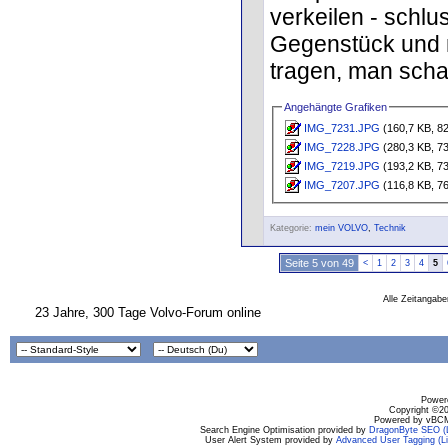
verkeilen - schlus
Gegenstück und 
tragen, man schaf
Angehängte Grafiken
IMG_7231.JPG
(160,7 KB, 82
IMG_7228.JPG
(280,3 KB, 73
IMG_7219.JPG
(193,2 KB, 73
IMG_7207.JPG
(116,8 KB, 76
Kategorie:
mein VOLVO
,
Technik
Seite 5 von 49
<
1
2
3
4
5
Alle Zeitangabe
23 Jahre, 300 Tage Volvo-Forum online
Powere
Copyright ©200
Powered by vBCM
Search Engine Optimisation provided by
DragonByte SEO (L
User Alert System provided by
Advanced User Tagging (Li