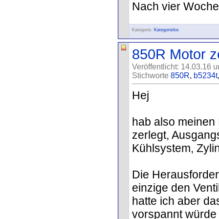
Nach vier Wochen 
Kategorie:
Kategorielos
850R Motor z
Veröffentlicht: 14.03.16 
Stichworte
850R
,
b5234t
Hej
hab also meinen
zerlegt, Ausgang
Kühlsystem, Zyli
Die Herausforderu
einzige den Vent
hatte ich aber d
vorspannt würde 