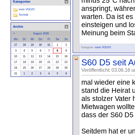
minus 25°C nach 
Kategorien
anspringt, währe
mein VOLVO
warten. Da ist es
Technik
einsteigen und l
Archiv
Meinung beim Sta
<
August 2026
Mo
Di
Mi
Do
Fr
Sa
So
27
28
29
30
31
1
2
Kategorie:
mein VOLVO
3
4
5
6
7
8
9
10
11
12
13
14
15
16
S60 D5 seit 
17
18
19
20
21
22
23
24
25
26
27
28
29
30
Veröffentlicht: 03.06.16 
31
1
2
3
4
5
6
mal wieder eine k
stand die Heirat 
als stolzer Vater
Mietwagen wollte 
dass der S60 D5
Seitdem hat er u