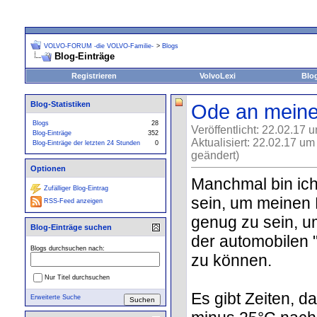
VOLVO-FORUM -die VOLVO-Familie-
>
Blogs
Blog-Einträge
Registrieren
VolvoLexi
Blo
Blog-Statistiken
Ode an meine
Blogs
28
Veröffentlicht: 22.02.17 
Blog-Einträge
352
Aktualisiert: 22.02.17 um
Blog-Einträge der letzten 24 Stunden
0
geändert)
Optionen
Manchmal bin ich
Zufälliger Blog-Eintrag
sein, um meinen 
RSS-Feed anzeigen
genug zu sein, u
Blog-Einträge suchen
der automobilen 
Blogs durchsuchen nach:
zu können.
Nur Titel durchsuchen
Es gibt Zeiten, da
Erweiterte Suche