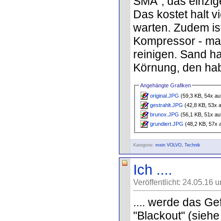
SMA", das einzig
Das kostet halt v
warten. Zudem is
Kompressor - man
reinigen. Sand h
Körnung, den hab 
Angehängte Grafiken
original.JPG
(59,3 KB, 54x au
gestrahlt.JPG
(42,8 KB, 53x 
brunox.JPG
(56,1 KB, 51x au
grundiert.JPG
(48,2 KB, 57x 
Kategorie:
mein VOLVO
,
Technik
Ich ....
Veröffentlicht: 24.05.16 
.... werde das Ge
"Blackout" (sieh