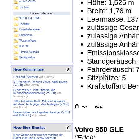
Höhe: 1,525 m
mein VOLVO
Technik
Breite: 1,76 m
Lokale Kategorien
Leermasse: 137
V70 II 2,4T LPG
Technik
zulässige Gesa
Unterhaltskosten
zulässige Anhän
Erlebnisse
Wagenpflege
zulässige Anhän
850 GLE
Emissionsklasse
Toyota Avensis
Kategorielos
Standgeräusch:
Fahrgeräusch: 
Neue Kommentare
Sitzplätze: 5
Der Kauf (Avensis)
von
Clumsy
V70-Verkauf: Tschüss Volvo, hallo Toyota
Kraftstoffart: Be
(V70 II)
von
Clumsy
Schon wieder Licht: Diesmal die
Kennzeichenbeleuchtung (V70 II)
von
tonnenjaeger
Toller Urlaubsauftakt: Mit den Fahrrädern
auf dem Dach gegen den Torbogen (V70 II)
von
Butzel
Besser fahren als Eigenheimbesitzer (V70 II
und 850 GLE)
von
Butzel
Volvo 850 GLE
Neue Blog-Einträge
Neue Xenon-Scheinwerfer machen die
"Erich"
Nacht zum Tag (Toyota Avensis)