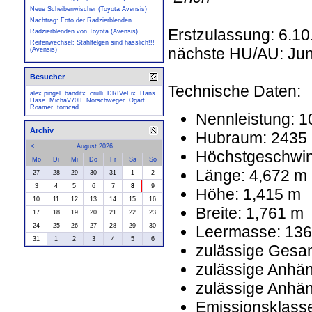
Neue Scheibenwischer (Toyota Avensis)
Nachtrag: Foto der Radzierblenden
Erstzulassung: 6.1
Radzierblenden von Toyota (Avensis)
Reifenwechsel: Stahlfelgen sind hässlich!!!
nächste HU/AU: Jun
(Avensis)
Besucher
Technische Daten:
alex.pingel
banditx
crulli
DRIVeFix
Hans
Hase
MichaV70II
Norschweger
Ogart
Roamer
tomcad
Nennleistung: 
Archiv
Hubraum: 2435
<
August 2026
Höchstgeschwind
Mo
Di
Mi
Do
Fr
Sa
So
Länge: 4,672 m
27
28
29
30
31
1
2
3
4
5
6
7
8
9
Höhe: 1,415 m
10
11
12
13
14
15
16
Breite: 1,761 m
17
18
19
20
21
22
23
24
25
26
27
28
29
30
Leermasse: 136
31
1
2
3
4
5
6
zulässige Gesa
zulässige Anhän
zulässige Anhän
Emissionsklasse