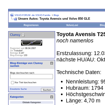
VOLVO-FORUM -die VOLVO-Familie-
>
Blogs
Unsere Autos: Toyota Avensis und Volvo 850 GLE
Registrieren
VolvoLexi
Blo
Toyota Avensis T25
Clumsy
noch namenlos
Registriert seit
08.04.2007
Ort
Troisdorf
Erstzulassung: 12.
Beiträge
3.147
Blog-Einträge
133
nächste HU/AU: Ok
Blog-Einträge von Clumsy
suchen
Technische Daten:
Blogs durchsuchen nach:
Nennleistung: 
Nur Titel durchsuchen
Hubraum: 1794
Erweiterte Suche
Höchstgeschwind
Kategorien
Länge: 4,70 m
Globale Kategorien