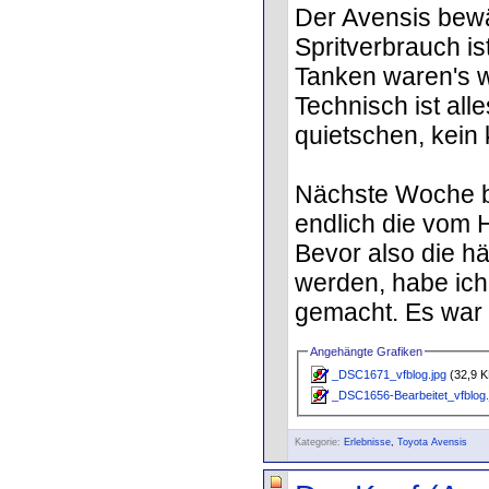
Der Avensis bewäh
Spritverbrauch ist
Tanken waren's w
Technisch ist all
quietschen, kein k
Nächste Woche b
endlich die vom 
Bevor also die hä
werden, habe ich
gemacht. Es war l
Angehängte Grafiken
_DSC1671_vfblog.jpg
(32,9 K
_DSC1656-Bearbeitet_vfblog.
Kategorie:
Erlebnisse
,
Toyota Avensis