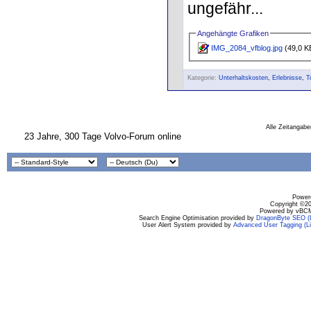
ungefähr...
Angehängte Grafiken
IMG_2084_vfblog.jpg
(49,0 KB
Kategorie:
Unterhaltskosten
,
Erlebnisse
,
T
Alle Zeitangabe
23 Jahre, 300 Tage Volvo-Forum online
Powere
Copyright ©200
Powered by vBCM
Search Engine Optimisation provided by
DragonByte SEO (L
User Alert System provided by
Advanced User Tagging (Li