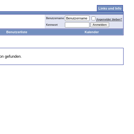
Links und Info
Benutzername
Angemeldet bleiben?
Kennwort
Benutzerliste
Kalender
on gefunden.