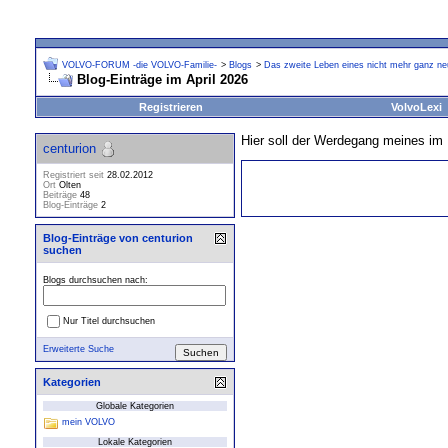
VOLVO-FORUM -die VOLVO-Familie-
>
Blogs
>
Das zweite Leben eines nicht mehr ganz ne
Blog-Einträge im April 2026
Registrieren
VolvoLexi
Hier soll der Werdegang meines im 
centurion
Registriert seit
28.02.2012
Ort
Olten
Beiträge
48
Blog-Einträge
2
Blog-Einträge von centurion
suchen
Blogs durchsuchen nach:
Nur Titel durchsuchen
Erweiterte Suche
Kategorien
Globale Kategorien
mein VOLVO
Lokale Kategorien