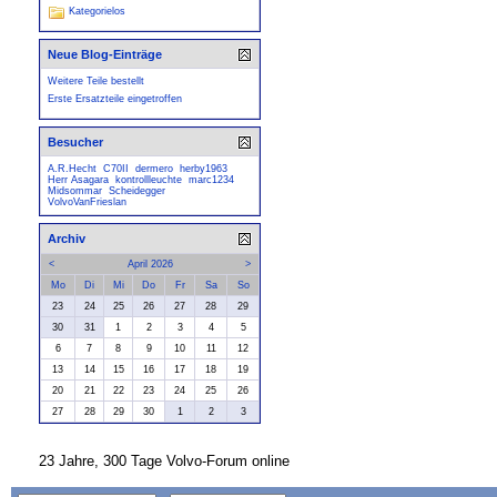
Kategorielos
Neue Blog-Einträge
Weitere Teile bestellt
Erste Ersatzteile eingetroffen
Besucher
A.R.Hecht
C70II
dermero
herby1963
Herr Asagara
kontrollleuchte
marc1234
Midsommar
Scheidegger
VolvoVanFrieslan
Archiv
<
April 2026
>
Mo
Di
Mi
Do
Fr
Sa
So
23
24
25
26
27
28
29
30
31
1
2
3
4
5
6
7
8
9
10
11
12
13
14
15
16
17
18
19
20
21
22
23
24
25
26
27
28
29
30
1
2
3
23 Jahre, 300 Tage Volvo-Forum online