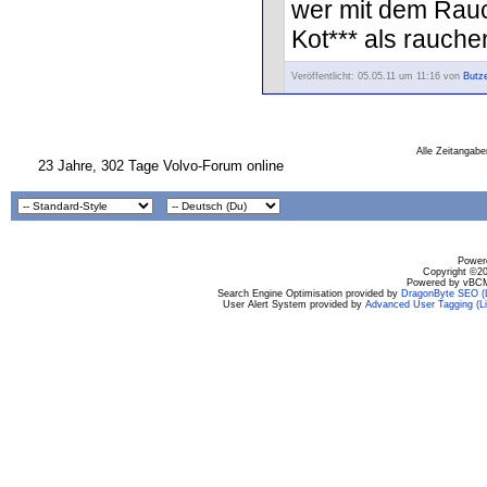
wer mit dem Rauch
Kot*** als rauche
Veröffentlicht: 05.05.11 um 11:16 von
Butze
Alle Zeitangabe
23 Jahre, 302 Tage Volvo-Forum online
Powere
Copyright ©200
Powered by vBCM
Search Engine Optimisation provided by
DragonByte SEO (L
User Alert System provided by
Advanced User Tagging (Li