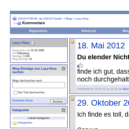
VOLVO-FORUM -die VOLVO-Familie-
>
Blogs
>
Lazy-Hora
Kommentare
Registrieren
VolvoLexi
Blo
Lazy-Hora
18. Mai 2012
Registriert seit
02.09.2008
Ort
Oldenburg
Du elender Nicht
Beiträge
3.329
Blog-Einträge
32
Blog-Einträge von Lazy-Hora
finde ich gut, da
suchen
noch durchgehal
Blogs durchsuchen nach:
Veröffentlicht: 20.05.12 um 21:14 von
Butz
Nur Titel durchsuchen
29. Oktober 
Erweiterte Suche
Kategorien
Ich finde es toll,
Lokale Kategorien
Kategorielos