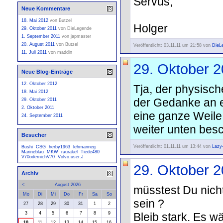
Servus,
Neue Kommentare
18. Mai 2012
von
Butzel
Holger
29. Oktober 2011
von
DieLegende
1. September 2011
von
japmaster
20. August 2011
von
Butzel
Veröffentlicht: 03.11.11 um 21:58 von
DieL
11. Juli 2011
von
maddin
29. Oktober 
Neue Blog-Einträge
12. Oktober 2012
Tja, der physisc
18. Mai 2012
der Gedanke an e
29. Oktober 2011
2. Oktober 2011
eine ganze Weile.
24. September 2011
weiter unten besch
Besucher
Veröffentlicht: 01.11.11 um 13:44 von
Lazy
Bushi
CSG
herby1963
lehmanneg
Marineblau
MKW
raurakel
Tiede480
V70odernichV70
Volvo.user.J
29. Oktober 
Archiv
<
August 2026
müsstest Du nicht
Mo
Di
Mi
Do
Fr
Sa
So
sein ?
27
28
29
30
31
1
2
Bleib stark. Es 
3
4
5
6
7
8
9
10
11
12
13
14
15
16