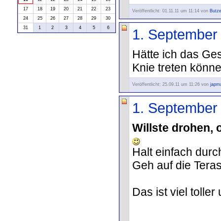
17
18
19
20
21
22
23
Veröffentlicht: 01.11.11 um 11:14 von
Butze
24
25
26
27
28
29
30
31
1
2
3
4
5
6
1. September
Hätte ich das Ges
Knie treten könn
Veröffentlicht: 25.09.11 um 11:26 von
japm
1. September
Willste drohen,
Halt einfach durch
Geh auf die Teras
Das ist viel toller 