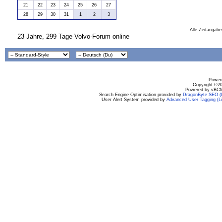
21
22
23
24
25
26
27
28
29
30
31
1
2
3
Alle Zeitangabe
23 Jahre, 299 Tage Volvo-Forum online
Powere
Copyright ©200
Powered by vBCM
Search Engine Optimisation provided by
DragonByte SEO (L
User Alert System provided by
Advanced User Tagging (Li