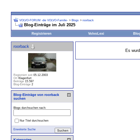
VOLVO-FORUM -die VOLVO-Familie-
>
Blogs
>
roorback
Blog-Einträge im Juli 2025
Registrieren
VolvoLexi
Blo
roorback
Es wurd
Registriert seit
05.12.2003
Ort
Klagenfurt
Beiträge
15.597
Blog-Einträge
2
Blog-Einträge von roorback
suchen
Blogs durchsuchen nach:
Nur Titel durchsuchen
Erweiterte Suche
Kategorien