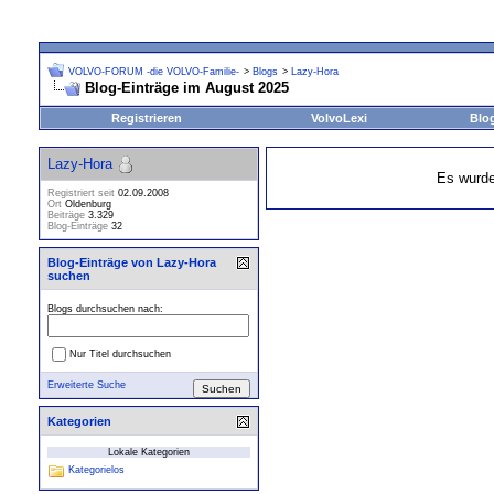
VOLVO-FORUM -die VOLVO-Familie-
>
Blogs
>
Lazy-Hora
Blog-Einträge im August 2025
Registrieren
VolvoLexi
Blo
Lazy-Hora
Es wurde
Registriert seit
02.09.2008
Ort
Oldenburg
Beiträge
3.329
Blog-Einträge
32
Blog-Einträge von Lazy-Hora
suchen
Blogs durchsuchen nach:
Nur Titel durchsuchen
Erweiterte Suche
Kategorien
Lokale Kategorien
Kategorielos