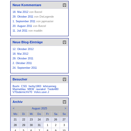
Neue Kommentare
18. Mai 2012
von
Butzel
29. Oktober 2011
von
DieLegende
1. September 2011
von
japmaster
20. August 2011
von
Butzel
11. Juli 2011
von
maddin
Neue Blog-Einträge
12. Oktober 2012
18. Mai 2012
29. Oktober 2011
2. Oktober 2011
24. September 2011
Besucher
Bushi
CSG
herby1963
lehmanneg
Marineblau
MKW
raurakel
Tiede480
V70odernichV70
Volvo.user.J
Archiv
<
August 2025
>
Mo
Di
Mi
Do
Fr
Sa
So
21
22
23
24
25
26
27
28
29
30
31
1
2
3
4
5
6
7
8
9
10