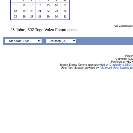
11
12
13
14
15
16
17
18
19
20
21
22
23
24
25
26
27
28
29
30
31
Alle Zeitangabe
23 Jahre, 302 Tage Volvo-Forum online
Powere
Copyright ©200
Powered by vBCM
Search Engine Optimisation provided by
DragonByte SEO (L
User Alert System provided by
Advanced User Tagging (Li