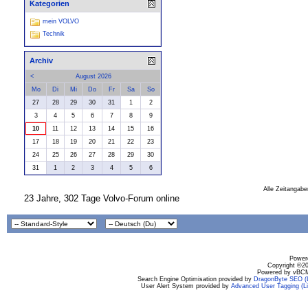
Kategorien
mein VOLVO
Technik
Archiv
<
August 2026
Mo
Di
Mi
Do
Fr
Sa
So
27
28
29
30
31
1
2
3
4
5
6
7
8
9
10
11
12
13
14
15
16
17
18
19
20
21
22
23
24
25
26
27
28
29
30
31
1
2
3
4
5
6
Alle Zeitangabe
23 Jahre, 302 Tage Volvo-Forum online
Powere
Copyright ©200
Powered by vBCM
Search Engine Optimisation provided by
DragonByte SEO (L
User Alert System provided by
Advanced User Tagging (Li