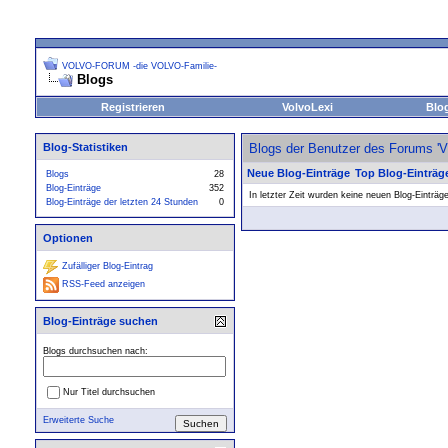
VOLVO-FORUM -die VOLVO-Familie-
Blogs
Registrieren
VolvoLexi
Blo
Blog-Statistiken
Blogs der Benutzer des Forums 
Neue Blog-Einträge
Top Blog-Einträg
Blogs
28
Blog-Einträge
352
In letzter Zeit wurden keine neuen Blog-Einträg
Blog-Einträge der letzten 24 Stunden
0
Optionen
Zufälliger Blog-Eintrag
RSS-Feed anzeigen
Blog-Einträge suchen
Blogs durchsuchen nach:
Nur Titel durchsuchen
Erweiterte Suche