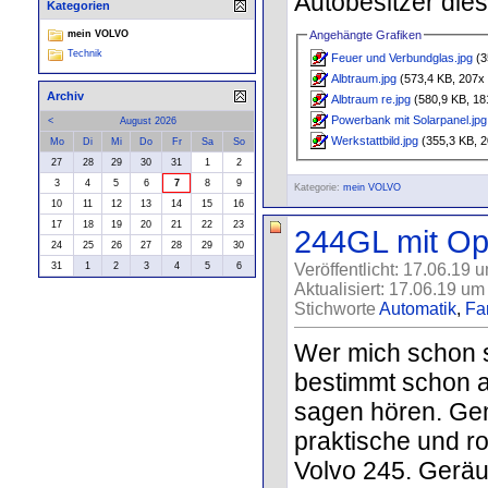
Autobesitzer dies
Kategorien
Angehängte Grafiken
mein VOLVO
Technik
Feuer und Verbundglas.jpg
(3
Albtraum.jpg
(573,4 KB, 207x 
Archiv
Albtraum re.jpg
(580,9 KB, 18
Powerbank mit Solarpanel.jpg
<
August 2026
Werkstattbild.jpg
(355,3 KB, 2
Mo
Di
Mi
Do
Fr
Sa
So
27
28
29
30
31
1
2
3
4
5
6
7
8
9
Kategorie:
mein VOLVO
10
11
12
13
14
15
16
17
18
19
20
21
22
23
244GL mit Opa
24
25
26
27
28
29
30
31
1
2
3
4
5
6
Veröffentlicht: 17.06.19 
Aktualisiert: 17.06.19 um
Stichworte
Automatik
,
Fa
Wer mich schon s
bestimmt schon a
sagen hören. Gem
praktische und r
Volvo 245. Geräum