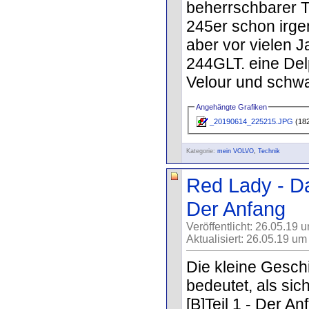
beherrschbarer T
245er schon irgen
aber vor vielen J
244GLT. eine De
Velour und schwar
Angehängte Grafiken
_20190614_225215.JPG
(182
Kategorie:
mein VOLVO
,
Technik
Red Lady - Das
Der Anfang
Veröffentlicht: 26.05.19 
Aktualisiert: 26.05.19 um
Die kleine Gesch
bedeutet, als si
[B]Teil 1 - Der An