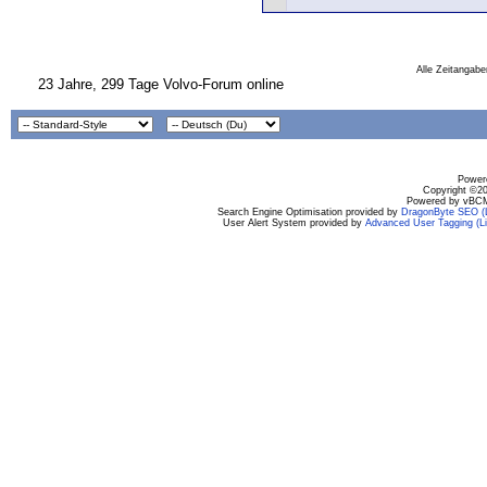
Alle Zeitangabe
23 Jahre, 299 Tage Volvo-Forum online
Powere
Copyright ©200
Powered by vBCM
Search Engine Optimisation provided by
DragonByte SEO (L
User Alert System provided by
Advanced User Tagging (Li