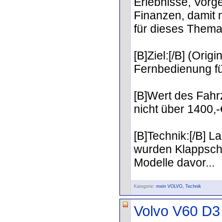
Erlebnisse, Vorg
Finanzen, damit 
für dieses Thema
[B]Ziel:[/B] (Orig
Fernbedienung für
[B]Wert des Fahr
nicht über 1400,-
[B]Technik:[/B] L
wurden Klappschl
Modelle davor...
Kategorie:
mein VOLVO
,
Technik
Volvo V60 D3