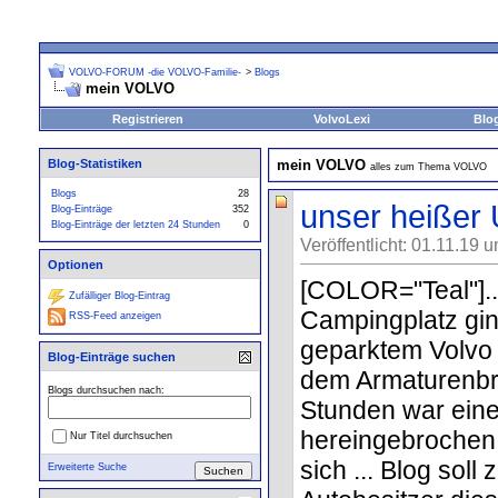
VOLVO-FORUM -die VOLVO-Familie-
>
Blogs
mein VOLVO
Registrieren
VolvoLexi
Blo
Blog-Statistiken
mein VOLVO
alles zum Thema VOLVO
Blogs
28
unser heißer 
Blog-Einträge
352
Blog-Einträge der letzten 24 Stunden
0
Veröffentlicht: 01.11.19 
Optionen
[COLOR="Teal"]..
Zufälliger Blog-Eintrag
Campingplatz gin
RSS-Feed anzeigen
geparktem Volvo 
Blog-Einträge suchen
dem Armaturenbre
Blogs durchsuchen nach:
Stunden war eine
hereingebrochen -
Nur Titel durchsuchen
sich ... Blog soll
Erweiterte Suche