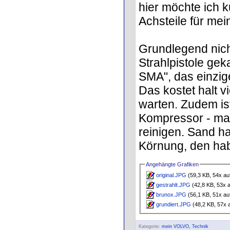
hier möchte ich 
Achsteile für mei
Grundlegend nich
Strahlpistole ge
SMA", das einzig
Das kostet halt v
warten. Zudem is
Kompressor - man
reinigen. Sand h
Körnung, den hab 
Angehängte Grafiken
original.JPG
(59,3 KB, 54x au
gestrahlt.JPG
(42,8 KB, 53x 
brunox.JPG
(56,1 KB, 51x au
grundiert.JPG
(48,2 KB, 57x 
Kategorie:
mein VOLVO
,
Technik