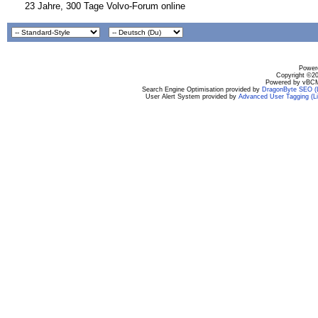
23 Jahre, 300 Tage Volvo-Forum online
Powere
Copyright ©200
Powered by vBCM
Search Engine Optimisation provided by
DragonByte SEO (L
User Alert System provided by
Advanced User Tagging (Li