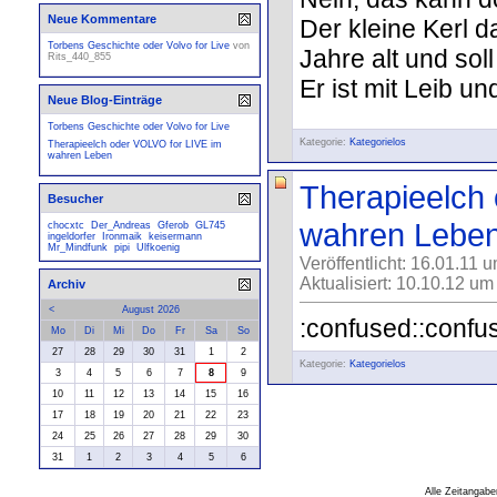
Neue Kommentare
Der kleine Kerl d
Torbens Geschichte oder Volvo for Live
von
Jahre alt und sol
Rits_440_855
Er ist mit Leib un
Neue Blog-Einträge
Torbens Geschichte oder Volvo for Live
Kategorie:
Kategorielos
Therapieelch oder VOLVO for LIVE im
wahren Leben
Therapieelch
Besucher
wahren Lebe
chocxtc
Der_Andreas
Gferob
GL745
ingeldorfer
Ironmaik
keisermann
Mr_Mindfunk
pipi
Ulfkoenig
Veröffentlicht: 16.01.11 
Aktualisiert: 10.10.12 um
Archiv
<
August 2026
:confused::confu
Mo
Di
Mi
Do
Fr
Sa
So
27
28
29
30
31
1
2
Kategorie:
Kategorielos
3
4
5
6
7
8
9
10
11
12
13
14
15
16
17
18
19
20
21
22
23
24
25
26
27
28
29
30
31
1
2
3
4
5
6
Alle Zeitangabe