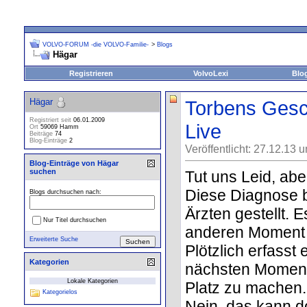
VOLVO-FORUM -die VOLVO-Familie-
>
Blogs
Hägar
Registrieren
VolvoLexi
Blo
Hägar
Torbens Gesch
Registriert seit
06.01.2009
Live
Ort
59069 Hamm
Beiträge
74
Blog-Einträge
2
Veröffentlicht: 27.12.13 
Blog-Einträge von Hägar
suchen
Tut uns Leid, abe
Diese Diagnose 
Blogs durchsuchen nach:
Ärzten gestellt. 
Nur Titel durchsuchen
anderen Moment 
Erweiterte Suche
Plötzlich erfasst
Kategorien
nächsten Moment 
Lokale Kategorien
Platz zu machen.
Kategorielos
Nein, das kann do