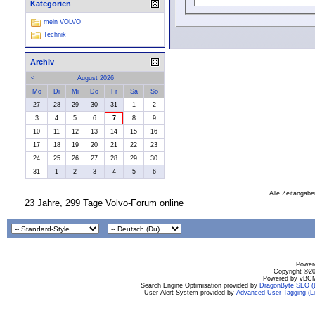
Kategorien
mein VOLVO
Technik
Archiv
<
August 2026
Mo
Di
Mi
Do
Fr
Sa
So
27
28
29
30
31
1
2
3
4
5
6
7
8
9
10
11
12
13
14
15
16
17
18
19
20
21
22
23
24
25
26
27
28
29
30
31
1
2
3
4
5
6
Alle Zeitangabe
23 Jahre, 299 Tage Volvo-Forum online
Powere
Copyright ©200
Powered by vBCM
Search Engine Optimisation provided by
DragonByte SEO (L
User Alert System provided by
Advanced User Tagging (Li