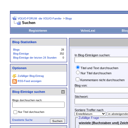
VOLVO-FORUM -die VOLVO-Familie-
>
Blogs
Suchen
Registrieren
VolvoLexi
Blo
Blog-Statistiken
Blogs
28
Blog-Einträge
352
In Blog-Einträgen suchen:
Blog-Einträge der letzten 24 Stunden
0
Optionen
Titel und Text durchsuchen
Nur Titel durchsuchen
Zufälliger Blog-Eintrag
Kommentare nicht durchsuchen
RSS-Feed anzeigen
Blog von:
Blog-Einträge suchen
Stichwort:
Blogs durchsuchen nach:
Sortiere Treffer nach
Nur Titel durchsuchen
Zufällige Frage
Erweiterte Suche
wieviele (Buchstaben und) Zei