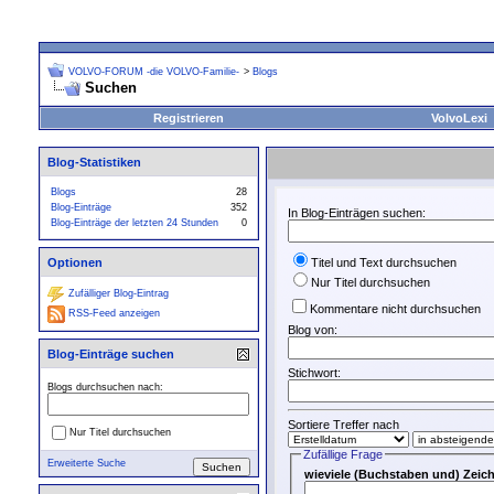
VOLVO-FORUM -die VOLVO-Familie-
>
Blogs
Suchen
Registrieren
VolvoLexi
Blog-Statistiken
Blogs
28
Blog-Einträge
352
In Blog-Einträgen suchen:
Blog-Einträge der letzten 24 Stunden
0
Optionen
Titel und Text durchsuchen
Nur Titel durchsuchen
Zufälliger Blog-Eintrag
Kommentare nicht durchsuchen
RSS-Feed anzeigen
Blog von:
Blog-Einträge suchen
Stichwort:
Blogs durchsuchen nach:
Sortiere Treffer nach
Nur Titel durchsuchen
Zufällige Frage
Erweiterte Suche
wieviele (Buchstaben und) Zei