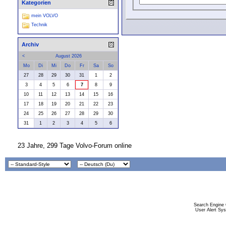
Kategorien
mein VOLVO
Technik
Archiv
<
August 2026
Mo
Di
Mi
Do
Fr
Sa
So
27
28
29
30
31
1
2
3
4
5
6
7
8
9
10
11
12
13
14
15
16
17
18
19
20
21
22
23
24
25
26
27
28
29
30
31
1
2
3
4
5
6
23 Jahre, 299 Tage Volvo-Forum online
Search Engine 
User Alert Sy