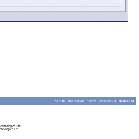
Kontakt
-
Impressum
-
Archiv
-
Datenschutz
-
Nach oben
echnologies Ltd.
hnologies Ltd.