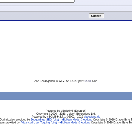
Alle Zeitangaben in WEZ +2. Es ist jetzt
05:01
Uhr.
Powered by vBulletin® (Deutsch)
Copyright ©2000 - 2026, Jelsoft Enterprises Ltd.
Powered by vBCMS® 2.7.1 ©2002 - 2026
vbdesigns.de
Optimisation provided by
DragonByte SEO (Lite)
-
vBulletin Mods & Addons
Copyright © 2026 DragonByte T
stem provided by
Advanced User Tagging (Lite)
-
vBulletin Mods & Addons
Copyright © 2026 DragonByte Tec