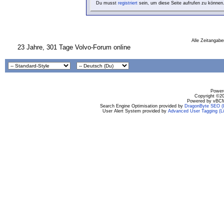
Du musst
registriert
sein, um diese Seite aufrufen zu können
Alle Zeitangabe
23 Jahre, 301 Tage Volvo-Forum online
Powere
Copyright ©200
Powered by vBCM
Search Engine Optimisation provided by
DragonByte SEO (L
User Alert System provided by
Advanced User Tagging (Li