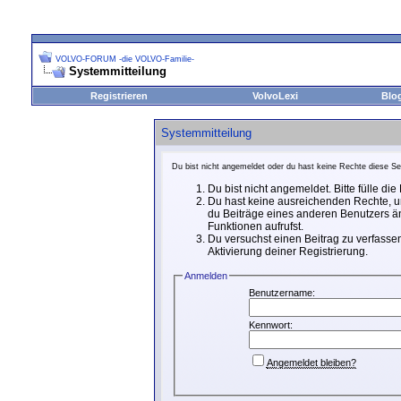
VOLVO-FORUM -die VOLVO-Familie-
Systemmitteilung
Registrieren
VolvoLexi
Blo
Systemmitteilung
Du bist nicht angemeldet oder du hast keine Rechte diese Sei
Du bist nicht angemeldet. Bitte fülle di
Du hast keine ausreichenden Rechte, um
du Beiträge eines anderen Benutzers än
Funktionen aufrufst.
Du versuchst einen Beitrag zu verfassen
Aktivierung deiner Registrierung.
Anmelden
Benutzername:
Kennwort:
Angemeldet bleiben?