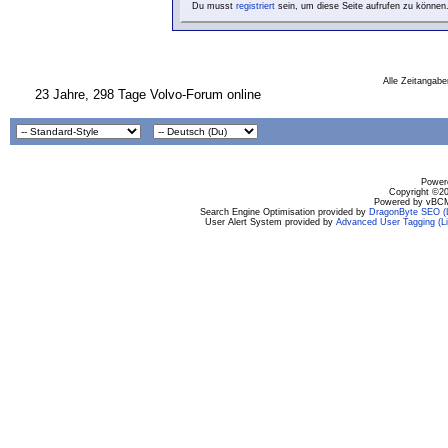
Du musst
registriert
sein, um diese Seite aufrufen zu können
Alle Zeitangabe
23 Jahre, 298 Tage Volvo-Forum online
Powere
Copyright ©200
Powered by vBCM
Search Engine Optimisation provided by
DragonByte SEO (L
User Alert System provided by
Advanced User Tagging (Li