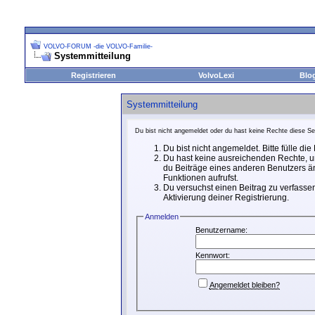
VOLVO-FORUM -die VOLVO-Familie-
Systemmitteilung
Registrieren
VolvoLexi
Blo
Systemmitteilung
Du bist nicht angemeldet oder du hast keine Rechte diese Sei
Du bist nicht angemeldet. Bitte fülle di
Du hast keine ausreichenden Rechte, um
du Beiträge eines anderen Benutzers än
Funktionen aufrufst.
Du versuchst einen Beitrag zu verfassen
Aktivierung deiner Registrierung.
Anmelden
Benutzername:
Kennwort:
Angemeldet bleiben?