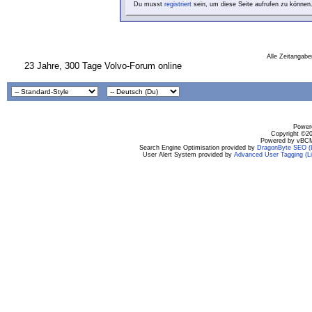
Du musst
registriert
sein, um diese Seite aufrufen zu können
Alle Zeitangabe
23 Jahre, 300 Tage Volvo-Forum online
Powere
Copyright ©200
Powered by vBCM
Search Engine Optimisation provided by
DragonByte SEO (L
User Alert System provided by
Advanced User Tagging (Li