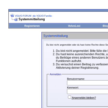
VOLVO-FORUM -die VOLVO-Familie-
Systemmitteilung
Registrieren
VolvoLexi
Blo
Systemmitteilung
Du bist nicht angemeldet oder du hast keine Rechte diese Sei
Du bist nicht angemeldet. Bitte fülle di
Du hast keine ausreichenden Rechte, um
du Beiträge eines anderen Benutzers än
Funktionen aufrufst.
Du versuchst einen Beitrag zu verfassen
Aktivierung deiner Registrierung.
Anmelden
Benutzername:
Kennwort:
Angemeldet bleiben?