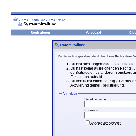
VOLVO-FORUM -die VOLVO-Familie-
Systemmitteilung
Registrieren
VolvoLexi
Blo
Systemmitteilung
Du bist nicht angemeldet oder du hast keine Rechte diese Sei
Du bist nicht angemeldet. Bitte fülle di
Du hast keine ausreichenden Rechte, um
du Beiträge eines anderen Benutzers än
Funktionen aufrufst.
Du versuchst einen Beitrag zu verfassen
Aktivierung deiner Registrierung.
Anmelden
Benutzername:
Kennwort:
Angemeldet bleiben?