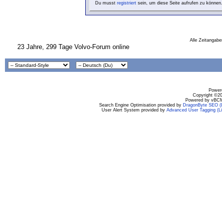
Du musst
registriert
sein, um diese Seite aufrufen zu können
Alle Zeitangabe
23 Jahre, 299 Tage Volvo-Forum online
Powere
Copyright ©200
Powered by vBCM
Search Engine Optimisation provided by
DragonByte SEO (L
User Alert System provided by
Advanced User Tagging (Li