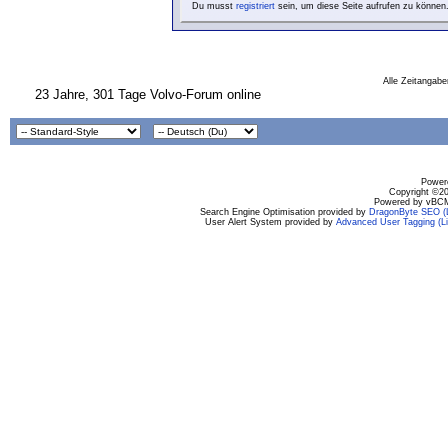
Du musst
registriert
sein, um diese Seite aufrufen zu können
Alle Zeitangabe
23 Jahre, 301 Tage Volvo-Forum online
Powere
Copyright ©200
Powered by vBCM
Search Engine Optimisation provided by
DragonByte SEO (L
User Alert System provided by
Advanced User Tagging (Li