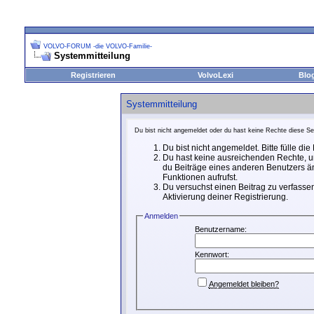
VOLVO-FORUM -die VOLVO-Familie-
Systemmitteilung
Registrieren
VolvoLexi
Blo
Systemmitteilung
Du bist nicht angemeldet oder du hast keine Rechte diese Sei
Du bist nicht angemeldet. Bitte fülle di
Du hast keine ausreichenden Rechte, um
du Beiträge eines anderen Benutzers än
Funktionen aufrufst.
Du versuchst einen Beitrag zu verfassen
Aktivierung deiner Registrierung.
Anmelden
Benutzername:
Kennwort:
Angemeldet bleiben?