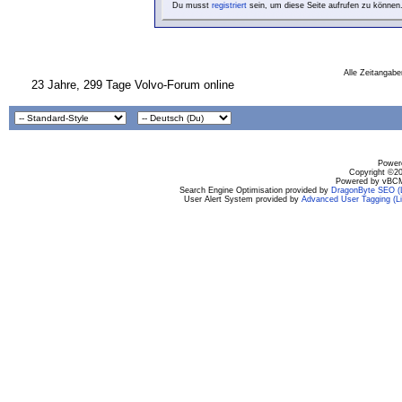
Du musst
registriert
sein, um diese Seite aufrufen zu können
Alle Zeitangabe
23 Jahre, 299 Tage Volvo-Forum online
Powere
Copyright ©200
Powered by vBCM
Search Engine Optimisation provided by
DragonByte SEO (L
User Alert System provided by
Advanced User Tagging (Li