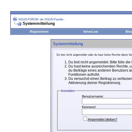
VOLVO-FORUM -die VOLVO-Familie-
Systemmitteilung
Registrieren
VolvoLexi
Blo
Systemmitteilung
Du bist nicht angemeldet oder du hast keine Rechte diese Sei
Du bist nicht angemeldet. Bitte fülle di
Du hast keine ausreichenden Rechte, um
du Beiträge eines anderen Benutzers än
Funktionen aufrufst.
Du versuchst einen Beitrag zu verfassen
Aktivierung deiner Registrierung.
Anmelden
Benutzername:
Kennwort:
Angemeldet bleiben?