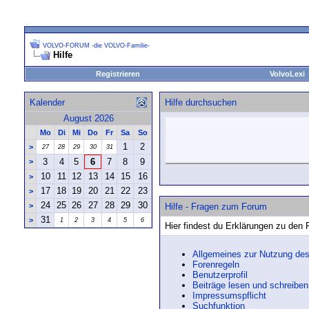
VOLVO-FORUM -die VOLVO-Familie-
Hilfe
Registrieren
VolvoLexi
Kalender
Hilfe durchsuchen
August 2026
Mo
Di
Mi
Do
Fr
Sa
So
1
2
>
27
28
29
30
31
3
4
5
6
7
8
9
>
10
11
12
13
14
15
16
>
17
18
19
20
21
22
23
>
24
25
26
27
28
29
30
>
Hilfe - Fragen zum Forum
31
>
1
2
3
4
5
6
Hier findest du Erklärungen zu den
Allgemeines zur Nutzung de
Forenregeln
Benutzerprofil
Beiträge lesen und schreiben
Impressumspflicht
Suchfunktion