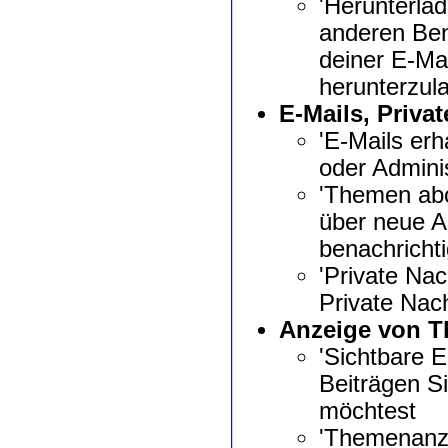
'Herunterlad
anderen Ben
deiner E-Ma
herunterzul
E-Mails, Priva
'E-Mails erh
oder Admini
'Themen abo
über neue A
benachricht
'Private Nac
Private Nac
Anzeige von 
'Sichtbare E
Beiträgen S
möchtest
'Themenanze