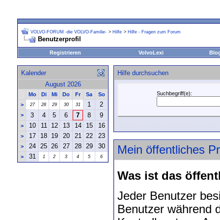
VOLVO-FORUM -die VOLVO-Familie-
>
Hilfe
>
Hilfe - Fragen zum Forum
Benutzerprofil
Registrieren
VolvoLexi
Blo
Kalender
Hilfe durchsuchen
August 2026
Suchbegriff(e):
Mo
Di
Mi
Do
Fr
Sa
So
1
2
>
27
28
29
30
31
3
4
5
6
7
8
9
>
10
11
12
13
14
15
16
>
17
18
19
20
21
22
23
>
24
25
26
27
28
29
30
>
Mein öffentliches Pr
31
>
1
2
3
4
5
6
Was ist das öffent
Jeder Benutzer besit
Benutzer während de