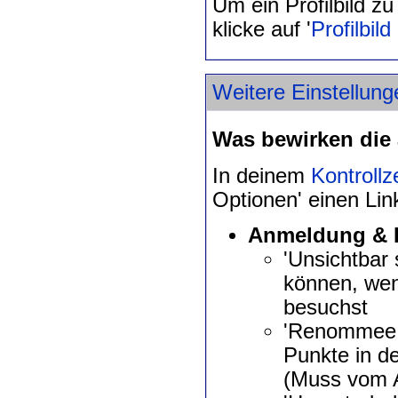
Um ein Profilbild z
klicke auf '
Profilbil
Weitere Einstellung
Was bewirken die
In deinem
Kontroll
Optionen' einen Link
Anmeldung & P
'Unsichtbar 
können, wen
besuchst
'Renommee a
Punkte in d
(Muss vom A