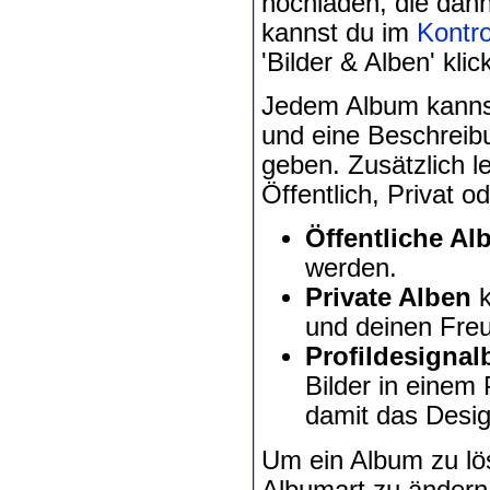
hochladen, die dann 
kannst du im
Kontro
'Bilder & Alben' kli
Jedem Album kannst
und eine Beschreibu
geben. Zusätzlich l
Öffentlich, Privat od
Öffentliche Al
werden.
Private Alben
k
und deinen Fre
Profildesignal
Bilder in einem
damit das Desi
Um ein Album zu lös
Albumart zu ändern,