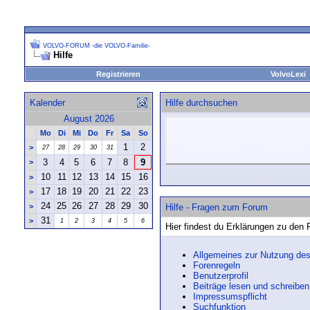
VOLVO-FORUM -die VOLVO-Familie-
Hilfe
Registrieren
VolvoLexi
Kalender
Hilfe durchsuchen
August 2026
Mo
Di
Mi
Do
Fr
Sa
So
1
2
>
27
28
29
30
31
3
4
5
6
7
8
9
>
10
11
12
13
14
15
16
>
17
18
19
20
21
22
23
>
24
25
26
27
28
29
30
>
Hilfe - Fragen zum Forum
31
>
1
2
3
4
5
6
Hier findest du Erklärungen zu den
Allgemeines zur Nutzung de
Forenregeln
Benutzerprofil
Beiträge lesen und schreiben
Impressumspflicht
Suchfunktion