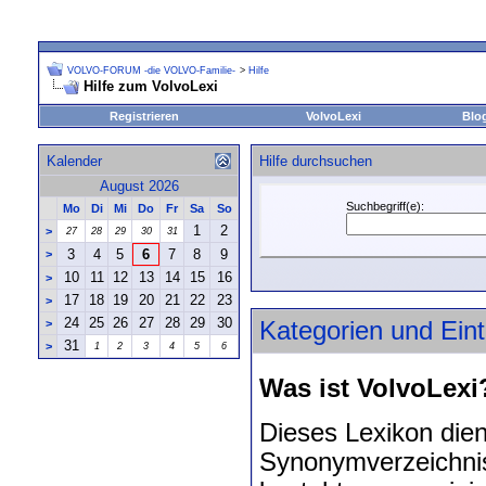
VOLVO-FORUM -die VOLVO-Familie-
>
Hilfe
Hilfe zum VolvoLexi
Registrieren
VolvoLexi
Blo
Kalender
Hilfe durchsuchen
August 2026
Suchbegriff(e):
Mo
Di
Mi
Do
Fr
Sa
So
1
2
>
27
28
29
30
31
3
4
5
6
7
8
9
>
10
11
12
13
14
15
16
>
17
18
19
20
21
22
23
>
24
25
26
27
28
29
30
>
Kategorien und Ein
31
>
1
2
3
4
5
6
Was ist VolvoLexi
Dieses Lexikon die
Synonymverzeichnis