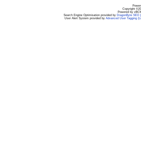
Powere
Copyright ©200
Powered by vBCM
Search Engine Optimisation provided by
DragonByte SEO (L
User Alert System provided by
Advanced User Tagging (Li