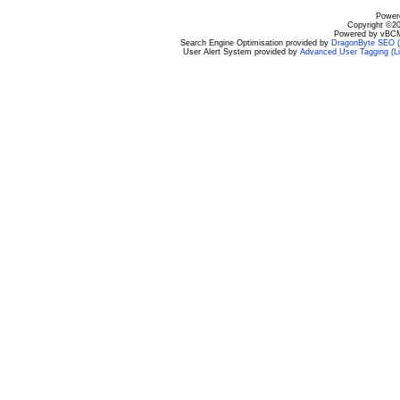
Powere
Copyright ©200
Powered by vBCM
Search Engine Optimisation provided by
DragonByte SEO (L
User Alert System provided by
Advanced User Tagging (Li