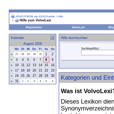
VOLVO-FORUM -die VOLVO-Familie-
>
Hilfe
Hilfe zum VolvoLexi
Registrieren
VolvoLexi
Blo
Kalender
Hilfe durchsuchen
August 2026
Suchbegriff(e):
Mo
Di
Mi
Do
Fr
Sa
So
1
2
>
27
28
29
30
31
3
4
5
6
7
8
9
>
10
11
12
13
14
15
16
>
17
18
19
20
21
22
23
>
24
25
26
27
28
29
30
>
Kategorien und Ein
31
>
1
2
3
4
5
6
Was ist VolvoLexi
Dieses Lexikon die
Synonymverzeichnis