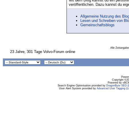
Mit dem Blog kannst du ein persönl
veröffentlichen. Dazu kannst du eig
Allgemeine Nutzung des Blo
Lesen und Schreiben von Blo
Gemeinschaftsblogs
Alle Zeitangabe
23 Jahre, 301 Tage Volvo-Forum online
Powere
Copyright ©200
Powered by vBCM
Search Engine Optimisation provided by
DragonByte SEO (L
User Alert System provided by
Advanced User Tagging (Li