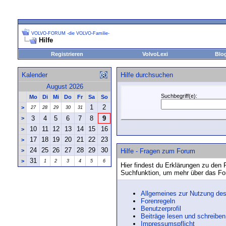
VOLVO-FORUM -die VOLVO-Familie-
Hilfe
Registrieren
VolvoLexi
Blo
Kalender
Hilfe durchsuchen
August 2026
Suchbegriff(e):
Mo
Di
Mi
Do
Fr
Sa
So
1
2
>
27
28
29
30
31
3
4
5
6
7
8
9
>
10
11
12
13
14
15
16
>
17
18
19
20
21
22
23
>
24
25
26
27
28
29
30
>
Hilfe - Fragen zum Forum
31
>
1
2
3
4
5
6
Hier findest du Erklärungen zu den 
Suchfunktion, um mehr über das Fo
Allgemeines zur Nutzung de
Forenregeln
Benutzerprofil
Beiträge lesen und schreiben
Impressumspflicht